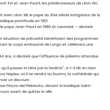
ît XVI et Jean-Paul II, les prédécesseurs de Léon XIV,
 avec Léon XIII, le pape du XIXe siècle instigateur de la
asilique pontificale en 1901.
 le pape Jean-Paul II en 1980 et canonisé — déclaré
n situation de précarité bénéficiant des programmes
abritant le corps embaumé de Longo et célébrera une
4 ans, a déclaré que l'affluence de pèlerins attendue
qu'à passer la tête par la fenêtre", a-t-il dit en riant.
our Naples, où il se rendra au Duomo, la cathédrale qui
ncer un discours.
se Piazza del Plebiscito, devant la basilique Saint-
urs avant de quitter la ville.