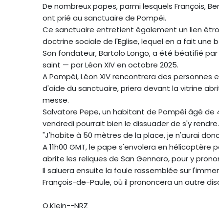
De nombreux papes, parmi lesquels François, Beno
ont prié au sanctuaire de Pompéi.
Ce sanctuaire entretient également un lien étroit
doctrine sociale de l'Eglise, lequel en a fait une b
Son fondateur, Bartolo Longo, a été béatifié par
saint — par Léon XIV en octobre 2025.
A Pompéi, Léon XIV rencontrera des personnes e
d'aide du sanctuaire, priera devant la vitrine 
messe.
Salvatore Pepe, un habitant de Pompéi âgé de 4
vendredi pourrait bien le dissuader de s'y rendre.
"J'habite à 50 mètres de la place, je n'aurai donc 
A 11h00 GMT, le pape s'envolera en hélicoptère p
abrite les reliques de San Gennaro, pour y prono
Il saluera ensuite la foule rassemblée sur l'immen
François-de-Paule, où il prononcera un autre disco
O.Klein--NRZ