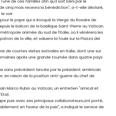
l'une de ces familles afin qu'il soit béni par le
e cinq mois recevra la bénédiction", a-t-elle déclaré,
le voir.
pour le pape qui a évoqué la Vierge du Rosaire de
uis le balcon de la basilique Saint-Pierre au Vatican.
 métropole animée du sud de l'Italie, où il vénérera les
atron de la ville, et saluera la foule sur la Piazza del
e de courtes visites estivales en Italie, dont une sur
ux semaines après une grande tournée dans quatre pays
ue sans précédent lancée par le président américain
, en raison de la position anti-guerre du chef de
cain Marco Rubio au Vatican, un entretien "amical et
Etat.
ape puis avec ses principaux collaborateurs,ont porté,
ssablement en faveur de la paix", a indiqué le service de