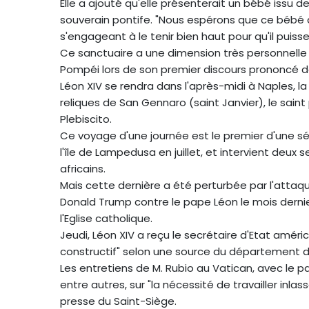
Elle a ajouté qu'elle présenterait un bébé issu de 
souverain pontife. "Nous espérons que ce bébé d
s'engageant à le tenir bien haut pour qu'il puisse 
Ce sanctuaire a une dimension très personnelle 
Pompéi lors de son premier discours prononcé dep
Léon XIV se rendra dans l'après-midi à Naples, la
reliques de San Gennaro (saint Janvier), le saint p
Plebiscito.
Ce voyage d'une journée est le premier d'une séri
l'île de Lampedusa en juillet, et intervient de
africains.
Mais cette dernière a été perturbée par l'attaq
Donald Trump contre le pape Léon le mois dernier
l'Eglise catholique.
Jeudi, Léon XIV a reçu le secrétaire d'Etat améri
constructif" selon une source du département d'
Les entretiens de M. Rubio au Vatican, avec le p
entre autres, sur "la nécessité de travailler inla
presse du Saint-Siège.