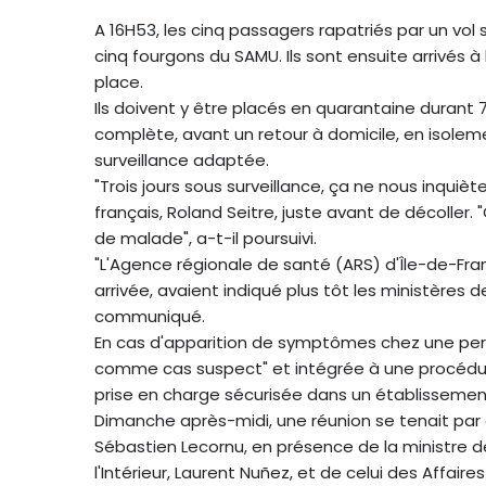
A 16H53, les cinq passagers rapatriés par un vol
cinq fourgons du SAMU. Ils sont ensuite arrivés à 
place.
Ils doivent y être placés en quarantaine durant
complète, avant un retour à domicile, en isolem
surveillance adaptée.
"Trois jours sous surveillance, ça ne nous inquièt
français, Roland Seitre, juste avant de décoller. 
de malade", a-t-il poursuivi.
"L'Agence régionale de santé (ARS) d'Île-de-Franc
arrivée, avaient indiqué plus tôt les ministères 
communiqué.
En cas d'apparition de symptômes chez une pers
comme cas suspect" et intégrée à une procédure
prise en charge sécurisée dans un établissement
Dimanche après-midi, une réunion se tenait par a
Sébastien Lecornu, en présence de la ministre de
l'Intérieur, Laurent Nuñez, et de celui des Affair