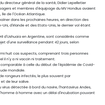
du directeur général de la santé, Didier Lepelletier
ssagers et membres d'équipage du MV Hondius avaient
île de l'Océan Atlantique.
haîner dans les prochaines heures, en direction des
ni, d'Irlande et des Etats-Unis, le dernier vol étant
avril d'Ushuaïa en Argentine, sont considérés comme
bjet d'une surveillance pendant 42 jours, selon
armi huit cas suspects, comprenant trois personnes
il n'y a ni vaccin ni traitement.
as comparable à celle du début de l'épidémie de Covid-
étude mondiale.
de rongeurs infectés, le plus souvent par
et de leur salive.
 virus détectée à bord du navire, l'hantavirus Andes,
 d'homme à homme avec un délai d'incubation pouvant