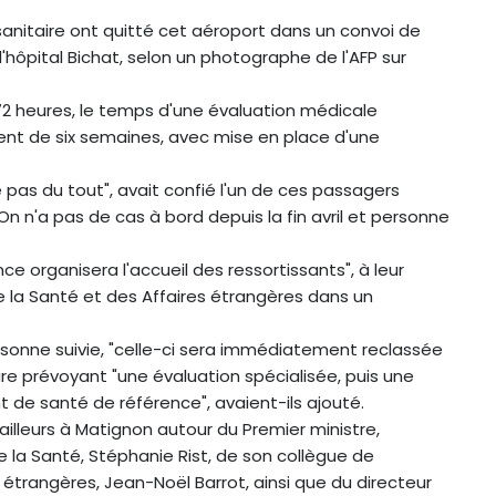
 sanitaire ont quitté cet aéroport dans un convoi de
l'hôpital Bichat, selon un photographe de l'AFP sur
 72 heures, le temps d'une évaluation médicale
ent de six semaines, avec mise en place d'une
e pas du tout", avait confié l'un de ces passagers
"On n'a pas de cas à bord depuis la fin avril et personne
e organisera l'accueil des ressortissants", à leur
de la Santé et des Affaires étrangères dans un
onne suivie, "celle-ci sera immédiatement reclassée
 prévoyant "une évaluation spécialisée, puis une
 de santé de référence", avaient-ils ajouté.
illeurs à Matignon autour du Premier ministre,
 la Santé, Stéphanie Rist, de son collègue de
es étrangères, Jean-Noël Barrot, ainsi que du directeur