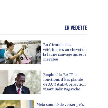
EN VEDETTE
En Gironde, des
vétérinaires au chevet de
la faune sauvage après le
mégafeu
Emploi à la RATP et
fonctions d'élu: plainte
de AC!! Anti-Corruption
visant Bally Bagayoko
Meta sommé de verser près