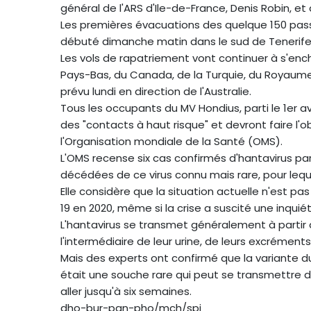
général de l'ARS d'Ile-de-France, Denis Robin, et 
Les premières évacuations des quelque 150 pa
débuté dimanche matin dans le sud de Tenerife, 
Les vols de rapatriement vont continuer à s'enc
Pays-Bas, du Canada, de la Turquie, du Royaume-U
prévu lundi en direction de l'Australie.
Tous les occupants du MV Hondius, parti le 1er 
des "contacts à haut risque" et devront faire l'o
l'Organisation mondiale de la Santé (OMS).
L'OMS recense six cas confirmés d'hantavirus p
décédées de ce virus connu mais rare, pour lequel 
Elle considère que la situation actuelle n'est p
19 en 2020, même si la crise a suscité une inqui
L'hantavirus se transmet généralement à partir 
l'intermédiaire de leur urine, de leurs excréments 
Mais des experts ont confirmé que la variante du
était une souche rare qui peut se transmettre
aller jusqu'à six semaines.
dho-bur-pan-pho/mch/spi