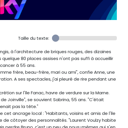
Taille du texte:
ngis, à l'architecture de briques rouges, des dizaines
 quelque 80 places assises n'ont pas suffi à accueillir
 cancer à 55 ans.
omme frère, beau-frère, mari ou ami", confie Anne, une
ation. A ses spectacles, j'ai pleuré de rire pendant une
crétion sur l'île Fanac, havre de verdure sur la Marne.
 Joinville", se souvient Sabrina, 55 ans. "C'était
enait pas la tête."
et ancrage local : "Habitants, voisins et amis de l'île
ude de côtoyer des personnalités. "Laurent Voulzy habite
"Mais perdre Bruno, c'est un peu de nous-mêmes qui s'en