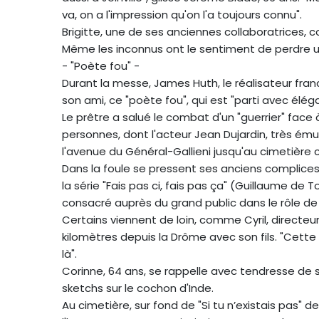
va, on a l'impression qu'on l'a toujours connu".
Brigitte, une de ses anciennes collaboratrices, c
Même les inconnus ont le sentiment de perdre u
- "Poète fou" -
Durant la messe, James Huth, le réalisateur fra
son ami, ce "poète fou", qui est "parti avec élég
Le prêtre a salué le combat d'un "guerrier" face à
personnes, dont l'acteur Jean Dujardin, très ém
l'avenue du Général-Gallieni jusqu'au cimetière
Dans la foule se pressent ses anciens complices 
la série "Fais pas ci, fais pas ça" (Guillaume de T
consacré auprès du grand public dans le rôle de
Certains viennent de loin, comme Cyril, directeur
kilomètres depuis la Drôme avec son fils. "Cett
là".
Corinne, 64 ans, se rappelle avec tendresse de s
sketchs sur le cochon d'Inde.
Au cimetière, sur fond de "Si tu n’existais pas"