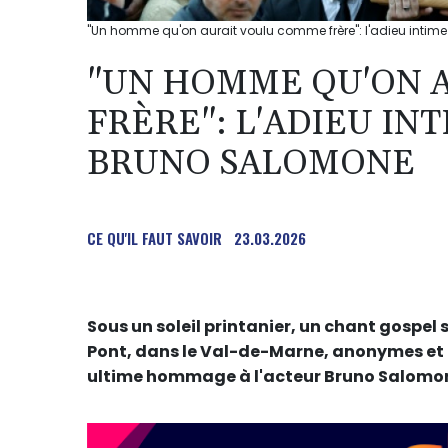
"Un homme qu'on aurait voulu comme frère": l'adieu intime
"UN HOMME QU'ON 
FRÈRE": L'ADIEU IN
BRUNO SALOMONE
CE QU'IL FAUT SAVOIR
23.03.2026
Sous un soleil printanier, un chant gospel
Pont, dans le Val-de-Marne, anonymes et c
ultime hommage à l'acteur Bruno Salomone