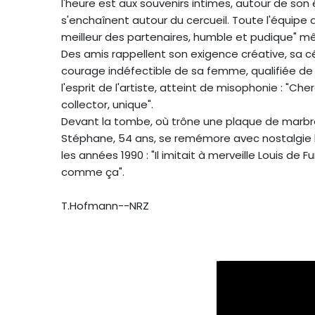
l'heure est aux souvenirs intimes, autour de so
s'enchaînent autour du cercueil. Toute l'équipe 
meilleur des partenaires, humble et pudique" 
Des amis rappellent son exigence créative, sa c
courage indéfectible de sa femme, qualifiée de
l'esprit de l'artiste, atteint de misophonie : "Cher
collector, unique".
Devant la tombe, où trône une plaque de marbre 
Stéphane, 54 ans, se remémore avec nostalgie le
les années 1990 : "Il imitait à merveille Louis de F
comme ça".
T.Hofmann--NRZ