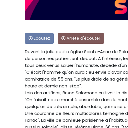
Ecoutez
Arrête d'écouter
Devant la jolie petite église Sainte-Anne de Pola
de personnes patientent debout. A l'intérieur, les
tous ceux venus saluer l'humoriste, décédé d'un
"C'était l'homme qu'on aurait eu envie d'avoir c
admiratrice de 55 ans. "Le plus drôle de sa génér
heure et demie non-stop".
Loin des artifices, Bruno Salomone cultivait la dis
"On faisait notre marché ensemble dans le haut de
quelqu'un de très simple, abordable, qui ne se pr
Une couronne de fleurs multicolores témoigne de c
Fanac". La ville de banlieue parisienne a l'habit
aussi à Joinville", glisse Jérôme Blade, 66 ans. 