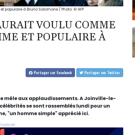
 et populaire à Bruno Salomone / Photo: © AFP
AURAIT VOULU COMME
TIME ET POPULAIRE À
Partager
sur Facebook
Partager
sur Twitter
 se mêle aux applaudissements. A Joinville-le-
élébrités se sont rassemblés lundi pour un
, "un homme simple" apprécié ici.
Publicité