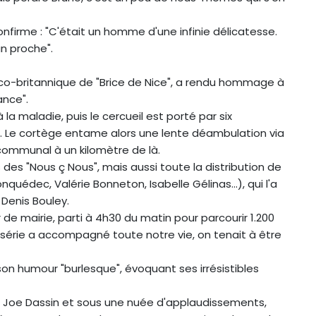
onfirme : "C'était un homme d'une infinie délicatesse.
n proche".
nco-britannique de "Brice de Nice", a rendu hommage à
ance".
 la maladie, puis le cercueil est porté par six
u. Le cortège entame alors une lente déambulation via
 communal à un kilomètre de là.
des "Nous ç Nous", mais aussi toute la distribution de
onquédec, Valérie Bonneton, Isabelle Gélinas...), qui l'a
 Denis Bouley.
 de mairie, parti à 4h30 du matin pour parcourir 1.200
e série a accompagné toute notre vie, on tenait à être
on humour "burlesque", évoquant ses irrésistibles
 de Joe Dassin et sous une nuée d'applaudissements,