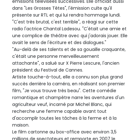
émissions télévisées successives. Elle officiait aussi
dans "Les Grosses Têtes", l'émission culte qu'il
présente sur RTL et qui lui rendra hommage lundi.
"C'est très brutal, c'est terrible", a réagi sur cette
radio l'actrice Chantal Ladesou. "C'était une amie et
une complice de théâtre avec qui j'adorais jouer. Elle
avait le sens de l'écriture et des dialogues."
"Au-delà de ses talents et de sa gouaille craquante,
c'était une personne merveilleusement
attachante", a salué sur X Pierre Lescure, l'ancien
président du Festival de Cannes.
Artiste touche-à-tout, elle a connu son plus grand
succès derrière la caméra, en réalisant son premier
film, "Je vous trouve très beau". Cette comédie
romantique et champêtre narre les aventures d'un
agriculteur veuf, incarné par Michel Blanc, qui
recherche une femme capable avant tout
d'accomplir toutes les tâches à la ferme et à la
maison.
Le film cartonne au box-office avec environ 3,5
millions de spectateurs et remporte en 2007 le