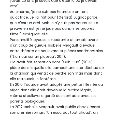
j'avais 20 ans, je savais que c'était là où je devais
être".
Au cinéma, "je ne suis pas heureuse en tant
qu'actrice. Je l'ai fait pour (Gérard) Jugnot parce
que c'est un ami. Mais je n'y suis pas heureuse. La
preuve en est: je ne joue pas dans mes propres
films!", expliquait-elle.
Personnalité joyeuse, exubérante et jamais avare
d'un coup de gueule, Isabelle Mergault a évolué
entre théâtre de boulevard et pièces sentimentales
("L'amour sur un plateau", 2011).
Elle avait fait sensation dans "Ouh Ouh" (2014),
pièce dans laquelle elle campait une star déchue de
la chanson qui venait de perdre son mari mais dont
elle retrouvait le fantôme.
En 2010, l'actrice avait adopté une petite fille née au
Niger, dont elle était devenue la tutrice légale,
même si celle-ci a gardé des contacts avec ses
parents biologiques.
En 2017, Isabelle Mergault avait publié chez Grasset
son premier roman, "Un escargot tout chaud", un