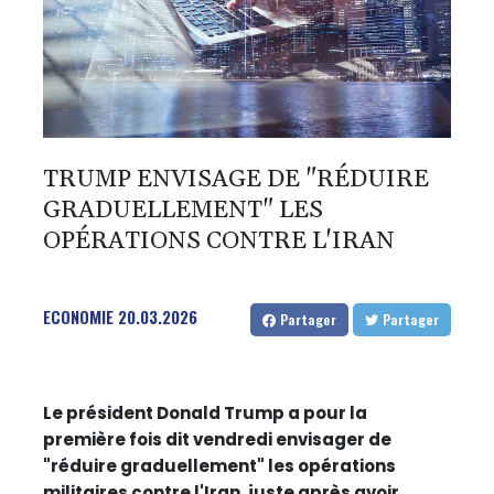
TRUMP ENVISAGE DE "RÉDUIRE
GRADUELLEMENT" LES
OPÉRATIONS CONTRE L'IRAN
ECONOMIE
20.03.2026
Partager
Partager
Le président Donald Trump a pour la
première fois dit vendredi envisager de
"réduire graduellement" les opérations
militaires contre l'Iran, juste après avoir