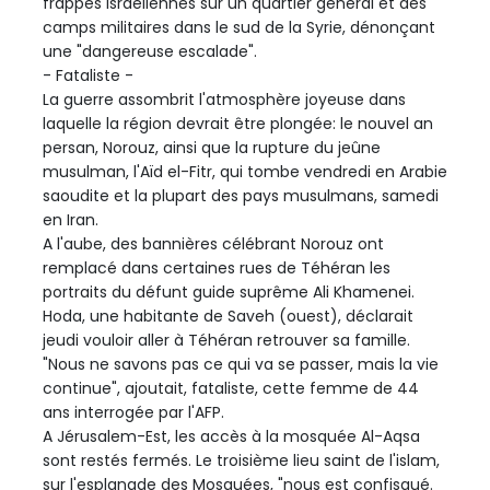
frappes israéliennes sur un quartier général et des
camps militaires dans le sud de la Syrie, dénonçant
une "dangereuse escalade".
- Fataliste -
La guerre assombrit l'atmosphère joyeuse dans
laquelle la région devrait être plongée: le nouvel an
persan, Norouz, ainsi que la rupture du jeûne
musulman, l'Aïd el-Fitr, qui tombe vendredi en Arabie
saoudite et la plupart des pays musulmans, samedi
en Iran.
A l'aube, des bannières célébrant Norouz ont
remplacé dans certaines rues de Téhéran les
portraits du défunt guide suprême Ali Khamenei.
Hoda, une habitante de Saveh (ouest), déclarait
jeudi vouloir aller à Téhéran retrouver sa famille.
"Nous ne savons pas ce qui va se passer, mais la vie
continue", ajoutait, fataliste, cette femme de 44
ans interrogée par l'AFP.
A Jérusalem-Est, les accès à la mosquée Al-Aqsa
sont restés fermés. Le troisième lieu saint de l'islam,
sur l'esplanade des Mosquées, "nous est confisqué.