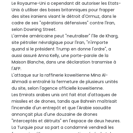
Le Royaume-Uni a cependant dit autoriser les Etats-
Unis à utiliser des bases britanniques pour frapper
des sites iraniens visant le détroit d'Ormuz, dans le
cadre de ses "opérations défensives" contre l'Iran,
selon Downing Street.
L'armée américaine peut "neutraliser" l'île de Kharg,
site pétrolier névralgique pour l'Iran, "n'importe
quand si le président Trump en donne l'ordre", a
aussi assuré Anna Kelly, une porte-parole de la
Maison Blanche, dans une déclaration transmise à
l'AFP.
L'attaque sur la raffinerie koweïtienne Mina Al-
Ahmadi a entraîné la fermeture de plusieurs unités
du site, selon l'agence officielle koweïtienne.
Les Emirats arabes unis ont fait état d'attaques de
missiles et de drones, tandis que Bahreïn maîtrisait
l'incendie d'un entrepôt et que l'Arabie saoudite
annonçait plus d'une douzaine de drones
"interceptés et détruits" en l'espace de deux heures.
La Turquie pour sa part a condamné vendredi les