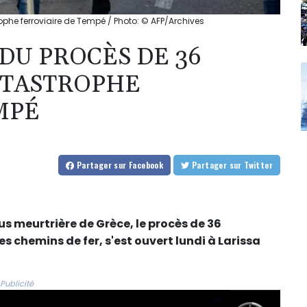
phe ferroviaire de Tempé / Photo: © AFP/Archives
DU PROCÈS DE 36
ATASTROPHE
MPÉ
Partager
sur Facebook
Partager
sur Twitter
plus meurtrière de Grèce, le procès de 36
 chemins de fer, s'est ouvert lundi à Larissa
Publicité