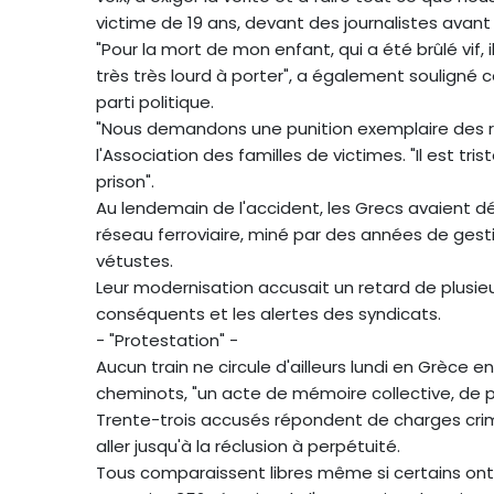
victime de 19 ans, devant des journalistes avant 
"Pour la mort de mon enfant, qui a été brûlé vif,
très très lourd à porter", a également souligné
parti politique.
"Nous demandons une punition exemplaire des re
l'Association des familles de victimes. "Il est tr
prison".
Au lendemain de l'accident, les Grecs avaient déc
réseau ferroviaire, miné par des années de gest
vétustes.
Leur modernisation accusait un retard de plusie
conséquents et les alertes des syndicats.
- "Protestation" -
Aucun train ne circule d'ailleurs lundi en Grèce e
cheminots, "un acte de mémoire collective, de p
Trente-trois accusés répondent de charges crim
aller jusqu'à la réclusion à perpétuité.
Tous comparaissent libres même si certains ont