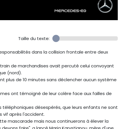
Taille du texte:
esponsabilités dans la collision frontale entre deux
n train de marchandises avait percuté celui convoyant
ue (nord).
ant plus de 10 minutes sans déclencher aucun système
imes ont témoigné de leur colère face aux failles de
ls téléphoniques désespérés, que leurs enfants ne sont
 vif après l'accident.
ette mascarade mais nous continuerons à élever la
us devons faire", a lancé Maria Karystianou, mère d'une