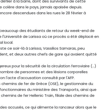
éfiler à la barre, dont des survivants de cette
e colère dans le pays, jamais apaisée depuis.
 encore descendues dans les rues le 28 février à
ur beaucoup des étudiants de retour du week-end de
 l'Université de Larissa où ce procès a été déplacé en
l local.
te ce soir-là à Larissa, Vassilios Samaras, peu
dent, et deux autres chefs de gare qui avaient quitté
ux pour la sécurité de la circulation ferroviaire (...)
nombre de personnes et des lésions corporelles
n l'acte d'accusation consulté par l'AFP.
chemins de fer de Grèce (OSE), le gestionnaire du
fonctionnaires du ministère des Transports, ainsi que
hemins de fer Hellenic Train, filiale des chemins de
 des accusés, ce qui alimente la rancœur alors que le