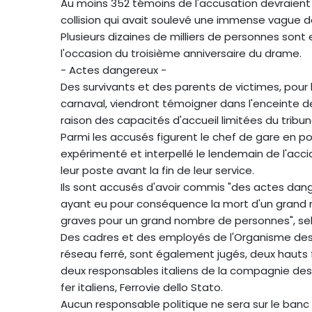
Au moins 352 témoins de l'accusation devraient d
collision qui avait soulevé une immense vague d
Plusieurs dizaines de milliers de personnes sont
l'occasion du troisième anniversaire du drame.
- Actes dangereux -
Des survivants et des parents de victimes, po
carnaval, viendront témoigner dans l'enceinte de
raison des capacités d'accueil limitées du tribuna
Parmi les accusés figurent le chef de gare en pos
expérimenté et interpellé le lendemain de l'acci
leur poste avant la fin de leur service.
Ils sont accusés d'avoir commis "des actes dangere
ayant eu pour conséquence la mort d'un grand 
graves pour un grand nombre de personnes", selo
Des cadres et des employés de l'Organisme des 
réseau ferré, sont également jugés, deux hauts 
deux responsables italiens de la compagnie des c
fer italiens, Ferrovie dello Stato.
Aucun responsable politique ne sera sur le banc