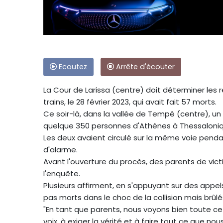
Ecoutez
Arrête d'écouter
La Cour de Larissa (centre) doit déterminer les r
trains, le 28 février 2023, qui avait fait 57 morts.
Ce soir-là, dans la vallée de Tempé (centre), u
quelque 350 personnes d'Athènes à Thessaloniq
Les deux avaient circulé sur la même voie pend
d'alarme.
Avant l'ouverture du procès, des parents de vict
l'enquête.
Plusieurs affirment, en s'appuyant sur des appe
pas morts dans le choc de la collision mais brûlés
"En tant que parents, nous voyons bien toute c
voix, à exiger la vérité et à faire tout ce que no