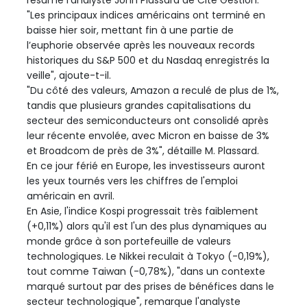
résume l'analyste John Plassard de Cité Gestion.
"Les principaux indices américains ont terminé en
baisse hier soir, mettant fin à une partie de
l’euphorie observée après les nouveaux records
historiques du S&P 500 et du Nasdaq enregistrés la
veille", ajoute-t-il.
"Du côté des valeurs, Amazon a reculé de plus de 1%,
tandis que plusieurs grandes capitalisations du
secteur des semiconducteurs ont consolidé après
leur récente envolée, avec Micron en baisse de 3%
et Broadcom de près de 3%", détaille M. Plassard.
En ce jour férié en Europe, les investisseurs auront
les yeux tournés vers les chiffres de l'emploi
américain en avril.
En Asie, l'indice Kospi progressait très faiblement
(+0,11%) alors qu'il est l'un des plus dynamiques au
monde grâce à son portefeuille de valeurs
technologiques. Le Nikkei reculait à Tokyo (-0,19%),
tout comme Taiwan (-0,78%), "dans un contexte
marqué surtout par des prises de bénéfices dans le
secteur technologique", remarque l'analyste