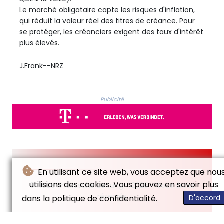
Le marché obligataire capte les risques d'inflation,
qui réduit la valeur réel des titres de créance. Pour
se protéger, les créanciers exigent des taux d'intérêt
plus élevés.
J.Frank--NRZ
Publicité
En utilisant ce site web, vous acceptez que nou
utilisions des cookies. Vous pouvez en savoir plus
© Neue Rheinische Zeitung - 2026 - Tous droits
réservés
dans la politique de confidentialité.
D'accord