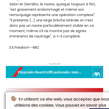
Selon M. Demilito, le navire, quoique toujours à flot,
"est gravement endommagé et même son
remorquage représente une opération complexe".
"Il présente (...) une large brèche latérale et n’est
donc pas un navire particulièrement stable en ce
moment, même s’il ne montre pas de signes
imminents de naufrage", a-t-il complété.
E.K.Friedrich--NRZ
Publicité
En utilisant ce site web, vous acceptez que nou
utilisions des cookies. Vous pouvez en savoir plus
© Neue Rheinische Zeitung - 2026 - Tous droits