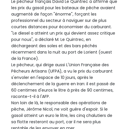
Le pêcheur français David Le Quintrec a affirmé que
les prix du gasoil pour les bateaux de pêche avaient
augmenté de façon "énorme", forçant les
professionnel du secteur à naviguer sur de plus
courtes distances pour économiser du carburant.
"Le diesel a atteint un prix qui devient assez critique
pour nous", a déclaré M. Le Quintrec, en
déchargeant des soles et des bars pêchés
récemment dans la nuit au port de Lorient (ouest
de la France).
Le pêcheur, qui dirige aussi L'Union Française des
Pêcheurs Artisans (UFPA), a vu le prix du carburant
s'envoler en l'espace de 10 jours, après le
déclenchement de la guerre en Iran: il est passé de
60 centimes d'euros le litre à près de 90 centimes,
raconte-t-il à l'AFP.
Non loin de là, le responsable des opérations de
pêche, Jérôme Nicol, ne voit guère d'espoir. Si le
gasoil atteint un euro le litre, les cinq chalutiers de
sa flotte resteront au port, car il ne sera plus
rentable de les envoyer en mer.