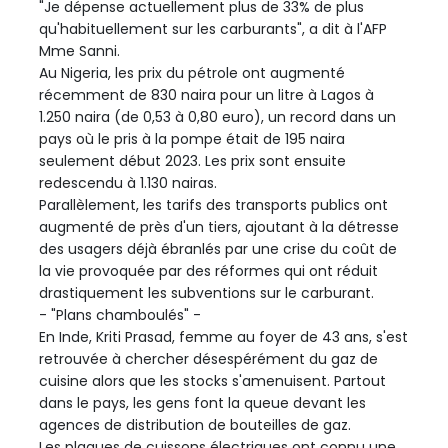
"Je dépense actuellement plus de 33% de plus
qu'habituellement sur les carburants", a dit à l'AFP
Mme Sanni.
Au Nigeria, les prix du pétrole ont augmenté
récemment de 830 naira pour un litre à Lagos à
1.250 naira (de 0,53 à 0,80 euro), un record dans un
pays où le pris à la pompe était de 195 naira
seulement début 2023. Les prix sont ensuite
redescendu à 1.130 nairas.
Parallèlement, les tarifs des transports publics ont
augmenté de près d'un tiers, ajoutant à la détresse
des usagers déjà ébranlés par une crise du coût de
la vie provoquée par des réformes qui ont réduit
drastiquement les subventions sur le carburant.
- "Plans chamboulés" -
En Inde, Kriti Prasad, femme au foyer de 43 ans, s'est
retrouvée à chercher désespérément du gaz de
cuisine alors que les stocks s'amenuisent. Partout
dans le pays, les gens font la queue devant les
agences de distribution de bouteilles de gaz.
Les plaques de cuissons électriques ont connu une