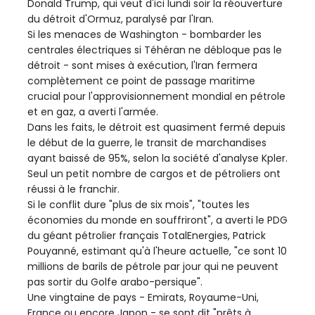
Donald Trump, qui veut d'ici lundi soir la réouverture
du détroit d'Ormuz, paralysé par l'Iran.
Si les menaces de Washington - bombarder les
centrales électriques si Téhéran ne débloque pas le
détroit - sont mises à exécution, l'Iran fermera
complètement ce point de passage maritime
crucial pour l'approvisionnement mondial en pétrole
et en gaz, a averti l'armée.
Dans les faits, le détroit est quasiment fermé depuis
le début de la guerre, le transit de marchandises
ayant baissé de 95%, selon la société d'analyse Kpler.
Seul un petit nombre de cargos et de pétroliers ont
réussi à le franchir.
Si le conflit dure "plus de six mois", "toutes les
économies du monde en souffriront", a averti le PDG
du géant pétrolier français TotalEnergies, Patrick
Pouyanné, estimant qu'à l'heure actuelle, "ce sont 10
millions de barils de pétrole par jour qui ne peuvent
pas sortir du Golfe arabo-persique".
Une vingtaine de pays - Emirats, Royaume-Uni,
France ou encore Japon - se sont dit "prêts à