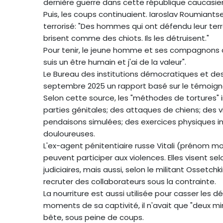
dernière guerre dans cette république caucasie
Puis, les coups continuaient. Iaroslav Roumiants
terrorisé: "Des hommes qui ont défendu leur terre
brisent comme des chiots. Ils les détruisent."
Pour tenir, le jeune homme et ses compagnons d'i
suis un être humain et j'ai de la valeur".
Le Bureau des institutions démocratiques et des
septembre 2025 un rapport basé sur le témoignag
Selon cette source, les "méthodes de tortures" in
parties génitales; des attaques de chiens; des 
pendaisons simulées; des exercices physiques int
douloureuses.
L'ex-agent pénitentiaire russe Vitali (prénom 
peuvent participer aux violences. Elles visent se
judiciaires, mais aussi, selon le militant Ossetch
recruter des collaborateurs sous la contrainte.
La nourriture est aussi utilisée pour casser les 
moments de sa captivité, il n'avait que "deux m
bête, sous peine de coups.