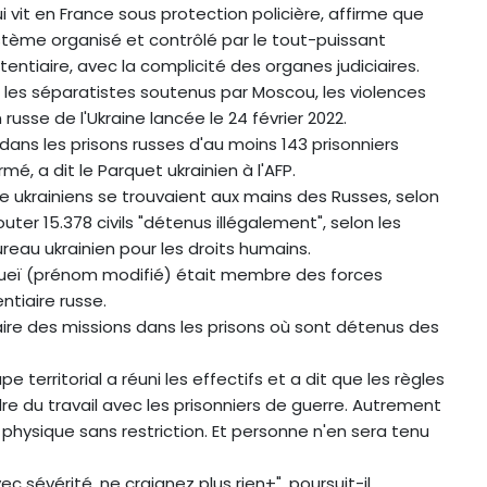
ui vit en France sous protection policière, affirme que
stème organisé et contrôlé par le tout-puissant
tentiaire, avec la complicité des organes judiciaires.
t les séparatistes soutenus par Moscou, les violences
russe de l'Ukraine lancée le 24 février 2022.
ans les prisons russes d'au moins 143 prisonniers
rmé, a dit le Parquet ukrainien à l'AFP.
rre ukrainiens se trouvaient aux mains des Russes, selon
outer 15.378 civils "détenus illégalement", selon les
reau ukrainien pour les droits humains.
ergueï (prénom modifié) était membre des forces
ntiaire russe.
faire des missions dans les prisons où sont détenus des
 territorial a réuni les effectifs et a dit que les règles
dre du travail avec les prisonniers de guerre. Autrement
ce physique sans restriction. Et personne n'en sera tenu
c sévérité, ne craignez plus rien+", poursuit-il.