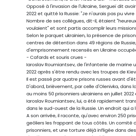
Opposé à l'invasion de l'Ukraine, Sergueï dit avo
2022 et quitté la Russie: "Je n'aurais pas pu viv
Nombre de ses collègues, dit-il, étaient "heureux"
voulaient" et sont partis accomplir leurs missions
Selon le parquet ukrainien, la présence de prison
centres de détention dans 49 régions de Russie, 
d'emprisonnement recensés en Ukraine occupé
- Cafards et souris crues -
Iaroslav Roumiantsev, de l'infanterie de marine u
2022 après s'être rendu avec les troupes de Kiev
Il est passé par quatre prisons russes avant d'êt
D'abord, brièvement, par celle d'Olenivka, dans l
au moins 50 prisonniers ukrainiens en juillet 2022
Iaroslav Roumiantsev, lui, a été rapidement tra
dans le sud-ouest de la Russie. Un endroit qui a l
A son arrivée, il raconte, qu'avec environ 250 pri
geôliers les frappant de tous côtés. Un comité
prisonniers, et une torture déjà infligée dans de