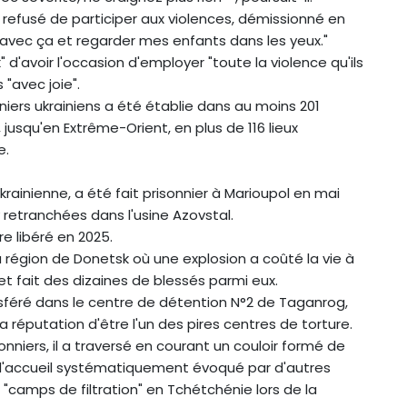
ir refusé de participer aux violences, démissionné en
re avec ça et regarder mes enfants dans les yeux."
 d'avoir l'occasion d'employer "toute la violence qu'ils
 "avec joie".
niers ukrainiens a été établie dans au moins 201
jusqu'en Extrême-Orient, en plus de 116 lieux
e.
krainienne, a été fait prisonnier à Marioupol en mai
 retranchées dans l'usine Azovstal.
re libéré en 2025.
a région de Donetsk où une explosion a coûté la vie à
 et fait des dizaines de blessés parmi eux.
nsféré dans le centre de détention N°2 de Taganrog,
a réputation d'être l'un des pires centres de torture.
sonniers, il a traversé en courant un couloir formé de
 d'accueil systématiquement évoqué par d'autres
s "camps de filtration" en Tchétchénie lors de la