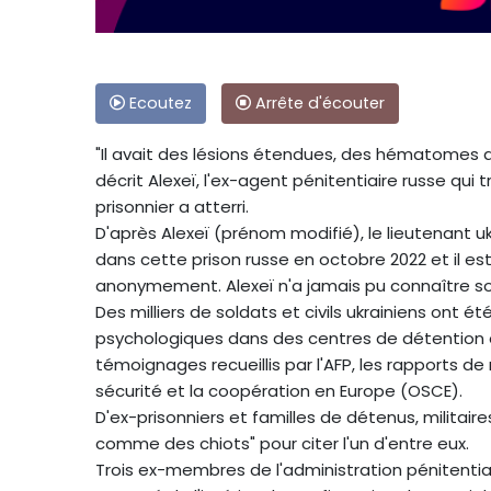
Ecoutez
Arrête d'écouter
"Il avait des lésions étendues, des hématomes qui 
décrit Alexeï, l'ex-agent pénitentiaire russe qui 
prisonnier a atterri.
D'après Alexeï (prénom modifié), le lieutenant uk
dans cette prison russe en octobre 2022 et il e
anonymement. Alexeï n'a jamais pu connaître s
Des milliers de soldats et civils ukrainiens ont 
psychologiques dans des centres de détention e
témoignages recueillis par l'AFP, les rapports de
sécurité et la coopération en Europe (OSCE).
D'ex-prisonniers et familles de détenus, militaire
comme des chiots" pour citer l'un d'entre eux.
Trois ex-membres de l'administration pénitentiair