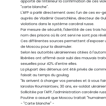
apporté de l'intérieur la confirmation de ces viole
"carte blanche".
L'AFP a parlé directement avec l'un de ces ex-ge
auprès de Vladimir Ossetchkine, directeur de G
violations dans le système carcéral russe.
Par mesure de sécurité, l'identité de ces trois 
nom des prisons où ils ont servi ne sont pas révé
Ces différentes sources permettent d'exposer u
de Moscou pour la dissimuler.
Selon les autorités ukrainiennes citées à l'aut
libérées ont affirmé avoir subi des mauvais tr
sexuelles pour 42% d'entre elles.
La plupart des détenus ont été privés de comm
faisait au temps du goulag.
"Ils arrivent à changer vos pensées et à vous fai
Iaroslav Roumiantsev, 30 ans, ex-soldat ukrainien
Sollicitée par l'AFP, l'administration carcérale ru
Poutine a assuré que Moscou traitait "humaineme
- "Carte blanche" -