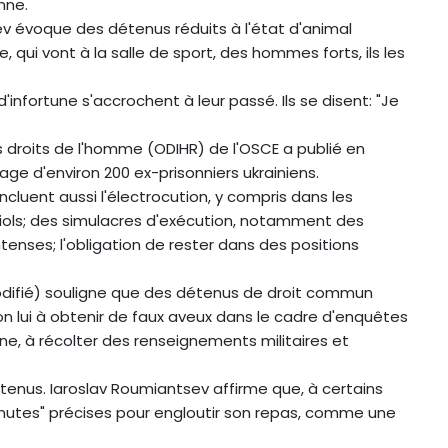
nne.
ev évoque des détenus réduits à l'état d'animal
, qui vont à la salle de sport, des hommes forts, ils les
nfortune s'accrochent à leur passé. Ils se disent: "Je
 droits de l'homme (ODIHR) de l'OSCE a publié en
e d'environ 200 ex-prisonniers ukrainiens.
cluent aussi l'électrocution, y compris dans les
viols; des simulacres d'exécution, notamment des
enses; l'obligation de rester dans des positions
modifié) souligne que des détenus de droit commun
lon lui à obtenir de faux aveux dans le cadre d'enquêtes
kine, à récolter des renseignements militaires et
détenus. Iaroslav Roumiantsev affirme que, à certains
inutes" précises pour engloutir son repas, comme une