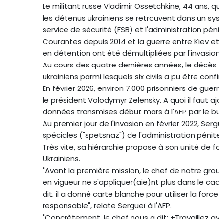
Le militant russe Vladimir Ossetchkine, 44 ans, q
les détenus ukrainiens se retrouvent dans un sy
service de sécurité (FSB) et l'administration péni
Courantes depuis 2014 et la guerre entre Kiev e
en détention ont été démultipliées par l'invasion 
Au cours des quatre dernières années, le décès d
ukrainiens parmi lesquels six civils a pu être confi
En février 2026, environ 7.000 prisonniers de gue
le président Volodymyr Zelensky. A quoi il faut aj
données transmises début mars à l'AFP par le bu
Au premier jour de l'invasion en février 2022, S
spéciales ("spetsnaz") de l'administration pénite
Très vite, sa hiérarchie propose à son unité de 
Ukrainiens.
"Avant la première mission, le chef de notre groupe
en vigueur ne s'appliquer(aie)nt plus dans le ca
dit, il a donné carte blanche pour utiliser la for
responsable", relate Sergueï à l'AFP.
"Concrètement, le chef nous a dit: +Travaillez ave