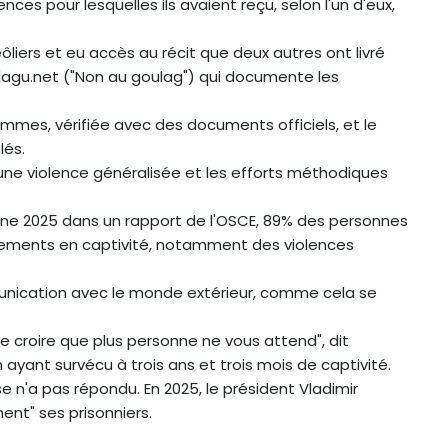
nces pour lesquelles ils avaient reçu, selon l'un d'eux,
ôliers et eu accès au récit que deux autres ont livré
ulagu.net ("Non au goulag") qui documente les
hommes, vérifiée avec des documents officiels, et le
lés.
ne violence généralisée et les efforts méthodiques
omne 2025 dans un rapport de l'OSCE, 89% des personnes
aitements en captivité, notamment des violences
unication avec le monde extérieur, comme cela se
re croire que plus personne ne vous attend", dit
 ayant survécu à trois ans et trois mois de captivité.
sse n'a pas répondu. En 2025, le président Vladimir
nt" ses prisonniers.