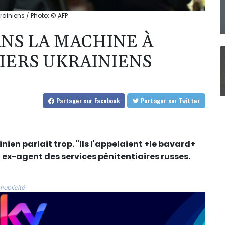
rainiens / Photo: © AFP
ANS LA MACHINE À
NIERS UKRAINIENS
Partager
sur Facebook
Partager
sur Twitter
inien parlait trop. "Ils l'appelaient +le bavard+
 ex-agent des services pénitentiaires russes.
Publicité