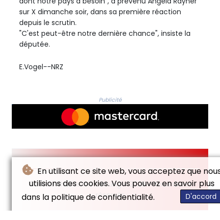
dont notre pays a besoin", a prévenu Angela Rayner
sur X dimanche soir, dans sa première réaction
depuis le scrutin.
"C'est peut-être notre dernière chance", insiste la
députée.
E.Vogel--NRZ
Publicité
En utilisant ce site web, vous acceptez que nou
utilisions des cookies. Vous pouvez en savoir plus
© Neue Rheinische Zeitung - 2026 - Tous droits
réservés
dans la politique de confidentialité.
D'accord