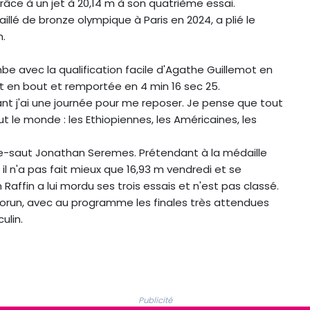
râce à un jet à 20,14 m à son quatrième essai.
aillé de bronze olympique à Paris en 2024, a plié le
m.
be avec la qualification facile d'Agathe Guillemot en
t en bout et remportée en 4 min 16 sec 25.
ant j'ai une journée pour me reposer. Je pense que tout
ut le monde : les Ethiopiennes, les Américaines, les
ple-saut Jonathan Seremes. Prétendant à la médaille
il n'a pas fait mieux que 16,93 m vendredi et se
Raffin a lui mordu ses trois essais et n'est pas classé.
Torun, avec au programme les finales très attendues
ulin.
Publicité