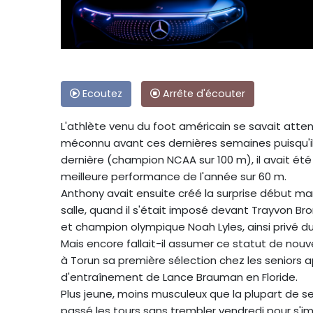
Ecoutez
Arrête d'écouter
L'athlète venu du foot américain se savait atten
méconnu avant ces dernières semaines puisqu'il
dernière (champion NCAA sur 100 m), il avait été
meilleure performance de l'année sur 60 m.
Anthony avait ensuite créé la surprise début m
salle, quand il s'était imposé devant Trayvon B
et champion olympique Noah Lyles, ainsi privé d
Mais encore fallait-il assumer ce statut de nouvel
à Torun sa première sélection chez les seniors ap
d'entraînement de Lance Brauman en Floride.
Plus jeune, moins musculeux que la plupart de s
passé les tours sans trembler vendredi pour s'i