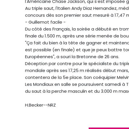
l'Américaine Chase Jackson, qui s'est imposée g
Au triple saut, l'Italien Andy Diaz Hernandez, méd
concours dès son premier saut mesuré à 17,47 
- Guillemot facile -
Du côté des Français, la soirée a débuté en trom
finale du 1.500 m, après une série menée de bou
"Ça fait du bien à la tête de gagner et mainten
est possible (en finale) et que je peux battre to
Européennes", a souri la Bretonne de 26 ans.
Déception par contre pour le spécialiste du tri
mondiale après ses 17,25 m réalisés début mars, 
contentera de la 5e place. Son coéquipier Melvin 
Les Mondiaux en salle se poursuivent samedi à 
du saut à la perche masculin et du 3.000 m masc
H.Becker--NRZ