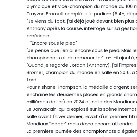
olympique et vice-champion du monde du 100 m
Trayvon Bromell, complète le podium (6.45, dép
"Je viens du foot, j'ai déjà joué devant bien plus
Anthony après la course, interrogé sur sa gestio
américain.
- "Encore sous le pied" -
"Je pense que j'en ai encore sous le pied. Mais l
championnats et de ramener l'or", a-t-il ajouté, 
"Quand je regarde Jordan (Anthony), j'ai l'impressi
Bromell, champion du monde en salle en 2016, à 20
tard.
Pour Kishane Thompson, la médaille d'argent sera 
enchaîne les deuxièmes places en grands champi
millièmes de l'or) en 2024 et celle des Mondiaux
Le Jamaïcain, qui a explosé sur la scène interna
salle avant l'hiver dernier, rêvait d'un premier t
Mondiaux "indoor" mais devra encore attendre.
La première journée des championnats a égale