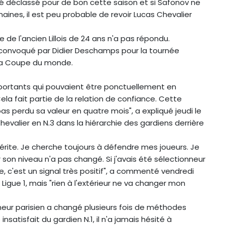
té déclassé pour de bon cette saison et si Safonov ne
aines, il est peu probable de revoir Lucas Chevalier
e de l'ancien Lillois de 24 ans n'a pas répondu.
été convoqué par Didier Deschamps pour la tournée
 la Coupe du monde.
mportants qui pouvaient être ponctuellement en
 Cela fait partie de la relation de confiance. Cette
a pas perdu sa valeur en quatre mois", a expliqué jeudi le
valier en N.3 dans la hiérarchie des gardiens derrière
le mérite. Je cherche toujours à défendre mes joueurs. Je
sur son niveau n'a pas changé. Si j'avais été sélectionneur
e, c'est un signal très positif", a commenté vendredi
 Ligue 1, mais "rien à l'extérieur ne va changer mon
îneur parisien a changé plusieurs fois de méthodes
insatisfait du gardien N.1, il n'a jamais hésité à