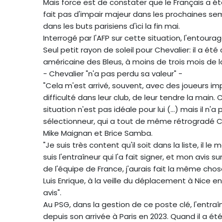
Mais force est de constater que le Français a é
fait pas d'impair majeur dans les prochaines sem
dans les buts parisiens d'ici la fin mai.
Interrogé par l'AFP sur cette situation, l'entourag
Seul petit rayon de soleil pour Chevalier: il a 
américaine des Bleus, à moins de trois mois de
- Chevalier "n'a pas perdu sa valeur" -
"Cela m'est arrivé, souvent, avec des joueurs i
difficulté dans leur club, de leur tendre la main.
situation n'est pas idéale pour lui (...) mais il n'
sélectionneur, qui a tout de même rétrogradé Che
Mike Maignan et Brice Samba.
"Je suis très content qu'il soit dans la liste, il 
suis l'entraîneur qui l'a fait signer, et mon avis 
de l'équipe de France, j'aurais fait la même chos
Luis Enrique, à la veille du déplacement à Nice en
avis".
Au PSG, dans la gestion de ce poste clé, l'entra
depuis son arrivée à Paris en 2023. Quand il a été 