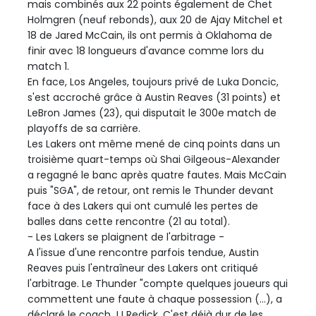
mais combinés aux 22 points également de Chet
Holmgren (neuf rebonds), aux 20 de Ajay Mitchel et
18 de Jared McCain, ils ont permis à Oklahoma de
finir avec 18 longueurs d'avance comme lors du
match 1.
En face, Los Angeles, toujours privé de Luka Doncic,
s'est accroché grâce à Austin Reaves (31 points) et
LeBron James (23), qui disputait le 300e match de
playoffs de sa carrière.
Les Lakers ont même mené de cinq points dans un
troisième quart-temps où Shai Gilgeous-Alexander
a regagné le banc après quatre fautes. Mais McCain
puis "SGA", de retour, ont remis le Thunder devant
face à des Lakers qui ont cumulé les pertes de
balles dans cette rencontre (21 au total).
- Les Lakers se plaignent de l'arbitrage -
A l'issue d'une rencontre parfois tendue, Austin
Reaves puis l'entraîneur des Lakers ont critiqué
l'arbitrage. Le Thunder "compte quelques joueurs qui
commettent une faute à chaque possession (...), a
déclaré le coach JJ Redick. C'est déjà dur de les