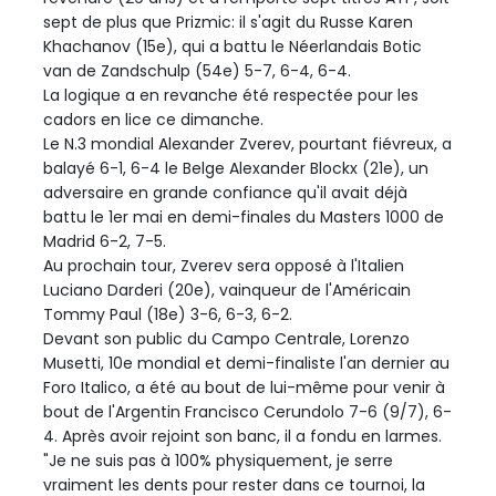
sept de plus que Prizmic: il s'agit du Russe Karen
Khachanov (15e), qui a battu le Néerlandais Botic
van de Zandschulp (54e) 5-7, 6-4, 6-4.
La logique a en revanche été respectée pour les
cadors en lice ce dimanche.
Le N.3 mondial Alexander Zverev, pourtant fiévreux, a
balayé 6-1, 6-4 le Belge Alexander Blockx (21e), un
adversaire en grande confiance qu'il avait déjà
battu le 1er mai en demi-finales du Masters 1000 de
Madrid 6-2, 7-5.
Au prochain tour, Zverev sera opposé à l'Italien
Luciano Darderi (20e), vainqueur de l'Américain
Tommy Paul (18e) 3-6, 6-3, 6-2.
Devant son public du Campo Centrale, Lorenzo
Musetti, 10e mondial et demi-finaliste l'an dernier au
Foro Italico, a été au bout de lui-même pour venir à
bout de l'Argentin Francisco Cerundolo 7-6 (9/7), 6-
4. Après avoir rejoint son banc, il a fondu en larmes.
"Je ne suis pas à 100% physiquement, je serre
vraiment les dents pour rester dans ce tournoi, la