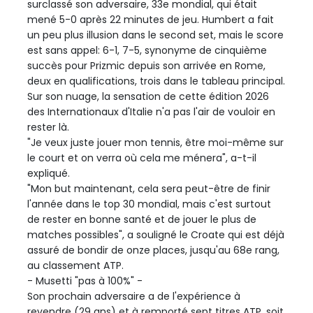
surclassé son adversaire, 33e mondial, qui était
mené 5-0 après 22 minutes de jeu. Humbert a fait
un peu plus illusion dans le second set, mais le score
est sans appel: 6-1, 7-5, synonyme de cinquième
succès pour Prizmic depuis son arrivée en Rome,
deux en qualifications, trois dans le tableau principal.
Sur son nuage, la sensation de cette édition 2026
des Internationaux d'Italie n'a pas l'air de vouloir en
rester là.
"Je veux juste jouer mon tennis, être moi-même sur
le court et on verra où cela me ménera", a-t-il
expliqué.
"Mon but maintenant, cela sera peut-être de finir
l'année dans le top 30 mondial, mais c'est surtout
de rester en bonne santé et de jouer le plus de
matches possibles", a souligné le Croate qui est déjà
assuré de bondir de onze places, jusqu'au 68e rang,
au classement ATP.
- Musetti "pas à 100%" -
Son prochain adversaire a de l'expérience à
revendre (29 ans) et à remporté sept titres ATP, soit