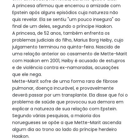
A princesa afirmou que encerrou a amizade com
Epstein após alguns episódios cuja natureza não
quis revelar. Ela se sentiu "um pouco insegura" ao
final de um deles, segundo o príncipe Haakon.
A princesa, de 52 anos, também enfrenta os
problemas judiciais do filho, Marius Borg Høiby, cujo
julgamento terminou na quinta-feira. Nascido de
uma relação anterior ao casamento de Mette-Marit
com Haakon em 2001, Høiby é acusado de estupros
e de violência contra ex-namoradas, acusações
que ele nega.
Mette-Marit sofre de uma forma rara de fibrose
pulmonar, doença incurável, e provavelmente
deverá passar por um transplante. Ela disse que foi o
problema de saúde que provocou sua demora em
explicar a natureza de sua relação com Epstein.
Segundo várias pesquisas, a maioria dos
noruegueses se opõe a que Mette-Marit ascenda
algum dia ao trono ao lado do príncipe herdeiro
Haakon.