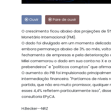
Ouvir
Pare de ouvir
O crescimento ficou abaixo das projeções de 5%,
Monetário Internacional (FMI).
O dado foi divulgado em um momento delicado 
embora permaneça abaixo de 3% ao mês, voltou 
fechamento de empresas e pela deterioração
Milei comemorou o dado em sua conta no X e cr
prebendeiros" e "políticos corruptos" que afirma
O aumento do PIB foi impulsionado principalment
intermediação financeira. "Partíamos de nívei
partida, que não era muito promissor, qualquer
esses 4,4% refletem particularmente isso", disse
consultoria EPyCA.
H.Becker--NRZ