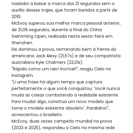
nadador a baixar a marca dos 21 segundos sem o
auxílio desses trajes, que foram banidos a partir de
2010.
McEvoy superou sua melhor marca pessoal anterior,
de 21,06 segundos, durante a final do China
Swimming Open, realizada nesta sexta-feira em
Shenzhen.
Ele dominou a prova, terminando bem à frente do
americano Jack Alexy (21,57s) e de seu compatriota
australiano Kyle Chalmers (22,01s).
"Rápido como um raio! Incrível!", reagiu Cielo no
Instagram.
"Li uma frase há algum tempo que captura
perfeitamente o que você conquistou: 'Você nunca
muda as coisas combatendo a realidade existente.
Para mudar algo, construa um novo modelo que
torne o modelo existente obsoleto'. Parabéns!",
acrescentou o brasileiro.
McEvoy, duas vezes campeão mundial na prova
(2023 e 2025), respondeu a Cielo na mesma rede