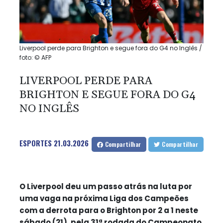
Liverpool perde para Brighton e segue fora do G4 no Inglês /
foto: © AFP
LIVERPOOL PERDE PARA
BRIGHTON E SEGUE FORA DO G4
NO INGLÊS
ESPORTES
21.03.2026
Compartilhar
Compartilhar
O Liverpool deu um passo atrás na luta por
uma vaga na próxima Liga dos Campeões
com a derrota para o Brighton por 2 a 1 neste
sábado (21), pela 31ª rodada do Campeonato