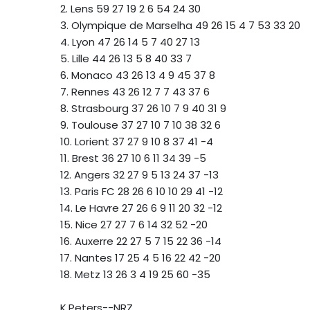
2. Lens 59 27 19 2 6 54 24 30
3. Olympique de Marselha 49 26 15 4 7 53 33 20
4. Lyon 47 26 14 5 7 40 27 13
5. Lille 44 26 13 5 8 40 33 7
6. Monaco 43 26 13 4 9 45 37 8
7. Rennes 43 26 12 7 7 43 37 6
8. Strasbourg 37 26 10 7 9 40 31 9
9. Toulouse 37 27 10 7 10 38 32 6
10. Lorient 37 27 9 10 8 37 41 -4
11. Brest 36 27 10 6 11 34 39 -5
12. Angers 32 27 9 5 13 24 37 -13
13. Paris FC 28 26 6 10 10 29 41 -12
14. Le Havre 27 26 6 9 11 20 32 -12
15. Nice 27 27 7 6 14 32 52 -20
16. Auxerre 22 27 5 7 15 22 36 -14
17. Nantes 17 25 4 5 16 22 42 -20
18. Metz 13 26 3 4 19 25 60 -35
K.Peters--NRZ