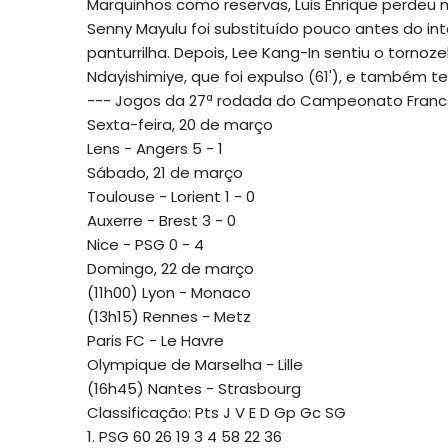
Marquinhos como reservas, Luis Enrique perdeu 
Senny Mayulu foi substituído pouco antes do i
panturrilha. Depois, Lee Kang-In sentiu o torn
Ndayishimiye, que foi expulso (61'), e também t
--- Jogos da 27ª rodada do Campeonato Francês 
Sexta-feira, 20 de março
Lens - Angers 5 - 1
Sábado, 21 de março
Toulouse - Lorient 1 - 0
Auxerre - Brest 3 - 0
Nice - PSG 0 - 4
Domingo, 22 de março
(11h00) Lyon - Monaco
(13h15) Rennes - Metz
Paris FC - Le Havre
Olympique de Marselha - Lille
(16h45) Nantes - Strasbourg
Classificação: Pts J V E D Gp Gc SG
1. PSG 60 26 19 3 4 58 22 36