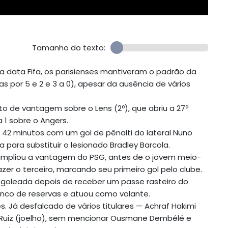
Tamanho do texto:
 a data Fifa, os parisienses mantiveram o padrão da
 por 5 e 2 e 3 a 0), apesar da ausência de vários
o de vantagem sobre o Lens (2º), que abriu a 27ª
 1 sobre o Angers.
os 42 minutos com um gol de pênalti do lateral Nuno
ara substituir o lesionado Bradley Barcola.
 ampliou a vantagem do PSG, antes de o jovem meio-
zer o terceiro, marcando seu primeiro gol pelo clube.
 a goleada depois de receber um passe rasteiro do
banco de reservas e atuou como volante.
. Já desfalcado de vários titulares — Achraf Hakimi
n Ruiz (joelho), sem mencionar Ousmane Dembélé e