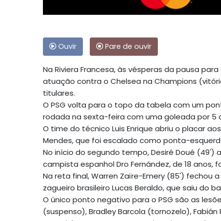
Ouvir
Pare de ouvir
Na Riviera Francesa, às vésperas da pausa para
atuação contra o Chelsea na Champions (vitórias
titulares.
O PSG volta para o topo da tabela com um pont
rodada na sexta-feira com uma goleada por 5 a
O time do técnico Luis Enrique abriu o placar a
Mendes, que foi escalado como ponta-esquerda p
No início do segundo tempo, Desiré Doué (49')
campista espanhol Dro Fernández, de 18 anos, fa
Na reta final, Warren Zaïre-Emery (85') fechou
zagueiro brasileiro Lucas Beraldo, que saiu do 
O único ponto negativo para o PSG são as lesões
(suspenso), Bradley Barcola (tornozelo), Fabiá