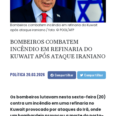
Bombeiros combatem incêndio em refinaria do Kuwait
após ataque iraniano / foto: © POOL/AFP
BOMBEIROS COMBATEM
INCÊNDIO EM REFINARIA DO
KUWAIT APÓS ATAQUE IRANIANO
POLíTICA
20.03.2026
Compartilhar
Compartilhar
Os bombeiros lutavam nesta sexta-feira (20)
contra um incêndio em uma refinaria no
Kuwait provocado por ataques do Irã, onde
um bombardeio provocou a morte do porta-