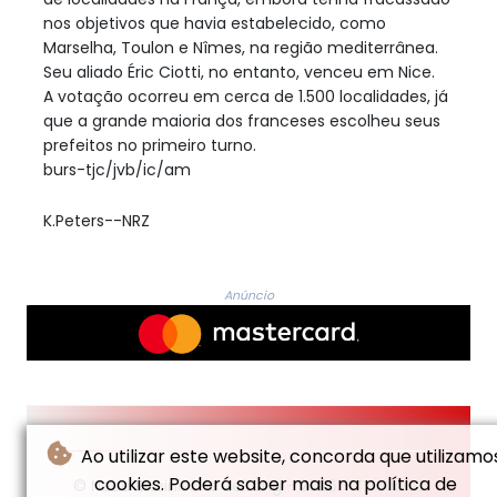
nos objetivos que havia estabelecido, como
Marselha, Toulon e Nîmes, na região mediterrânea.
Seu aliado Éric Ciotti, no entanto, venceu em Nice.
A votação ocorreu em cerca de 1.500 localidades, já
que a grande maioria dos franceses escolheu seus
prefeitos no primeiro turno.
burs-tjc/jvb/ic/am
K.Peters--NRZ
Anúncio
Ao utilizar este website, concorda que utilizamo
cookies. Poderá saber mais na política de
© Neue Rheinische Zeitung - 2026 - Todos os