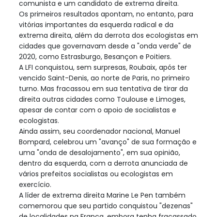
comunista e um candidato de extrema direita.
Os primeiros resultados apontam, no entanto, para
vitórias importantes da esquerda radical e da
extrema direita, além da derrota dos ecologistas em
cidades que governavam desde a "onda verde" de
2020, como Estrasburgo, Besançon e Poitiers.
A LFI conquistou, sem surpresas, Roubaix, após ter
vencido Saint-Denis, ao norte de Paris, no primeiro
turno. Mas fracassou em sua tentativa de tirar da
direita outras cidades como Toulouse e Limoges,
apesar de contar com o apoio de socialistas e
ecologistas.
Ainda assim, seu coordenador nacional, Manuel
Bompard, celebrou um "avanço" de sua formação e
uma "onda de desalojamento", em sua opinião,
dentro da esquerda, com a derrota anunciada de
vários prefeitos socialistas ou ecologistas em
exercício.
A líder de extrema direita Marine Le Pen também
comemorou que seu partido conquistou "dezenas"
de localidades na França, embora tenha fracassado