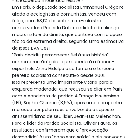
- A esquerda moderada resiste -
Em Paris, o deputado socialista Emmanuel Grégoire,
aliado a ecologistas e comunistas, venceu com
folga, com 53,1% dos votos, a ex-ministra
conservadora Rachida Dati, candidata da aliança
macronista e da direita, que contava com o apoio
tácito da extrema direita, segundo uma estimativa
da Ipsos BVA Cesi.
"Paris decidiu permanecer fiel à sua história",
comemorou Grégoire, que sucederá a franco-
espanhola Anne Hidalgo e se tornará o terceiro
prefeito socialista consecutivo desde 2001.
Isso representa uma importante vitória para a
esquerda moderada, que recusou se aliar em Paris
com a candidata do partido A França Insubmissa
(LFI), Sophia Chikirou (8,9%), após uma campanha
marcada por polêmicas envolvendo o suposto
antissemitismo de seu líder, Jean-Luc Mélenchon.
Para o líder do Partido Socialista, Olivier Faure, os
resultados confirmaram que a "provocação
desmedida" é um "beco sem saída" e ele convocou