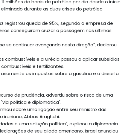
1 milhões de barris de petróleo por dia desde o início
o eliminado durante as duas crises do petróleo
muz registrou queda de 95%, segundo a empresa de
oleiros conseguiram cruzar a passagem nas últimas
ise se continuar avançando nesta direção", declarou
os combustíveis e a Grécia passou a aplicar subsídios
ombustíveis e fertilizantes.
riamente os impostos sobre a gasolina e o diesel a
iscurso de prudência, advertiu sobre o risco de uma
via política e diplomática".
rmou sobre uma ligação entre seu ministro das
o iraniano, Abbas Araghchi.
dades e uma solução política", explicou a diplomacia.
clarações de seu aliado americano, Israel anunciou