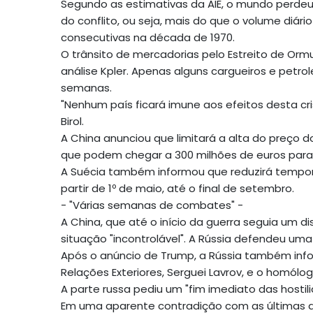
Segundo as estimativas da AIE, o mundo perdeu 1
do conflito, ou seja, mais do que o volume diári
consecutivas na década de 1970.
O trânsito de mercadorias pelo Estreito de Or
análise Kpler. Apenas alguns cargueiros e petr
semanas.
"Nenhum país ficará imune aos efeitos desta cr
Birol.
A China anunciou que limitará a alta do preço d
que podem chegar a 300 milhões de euros para c
A Suécia também informou que reduzirá tempora
partir de 1º de maio, até o final de setembro.
- "Várias semanas de combates" -
A China, que até o início da guerra seguia um d
situação "incontrolável". A Rússia defendeu uma "
Após o anúncio de Trump, a Rússia também info
Relações Exteriores, Serguei Lavrov, e o homólog
A parte russa pediu um "fim imediato das hostili
Em uma aparente contradição com as últimas de