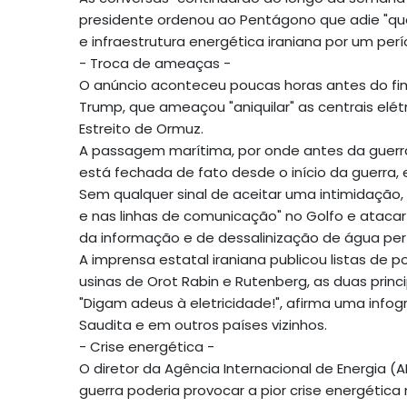
presidente ordenou ao Pentágono que adie "qual
e infraestrutura energética iraniana por um perí
- Troca de ameaças -
O anúncio aconteceu poucas horas antes do fim
Trump, que ameaçou "aniquilar" as centrais elétr
Estreito de Ormuz.
A passagem marítima, por onde antes da guerra
está fechada de fato desde o início da guerra, 
Sem qualquer sinal de aceitar uma intimidação
e nas linhas de comunicação" no Golfo e atacar 
da informação e de dessalinização de água per
A imprensa estatal iraniana publicou listas de 
usinas de Orot Rabin e Rutenberg, as duas princip
"Digam adeus à eletricidade!", afirma uma infog
Saudita e em outros países vizinhos.
- Crise energética -
O diretor da Agência Internacional de Energia (AI
guerra poderia provocar a pior crise energétic