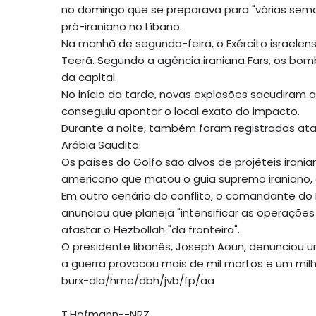
no domingo que se preparava para "várias sema
pró-iraniano no Líbano.
Na manhã de segunda-feira, o Exército israele
Teerã. Segundo a agência iraniana Fars, os bomb
da capital.
No início da tarde, novas explosões sacudiram a
conseguiu apontar o local exato do impacto.
Durante a noite, também foram registrados ata
Arábia Saudita.
Os países do Golfo são alvos de projéteis irani
americano que matou o guia supremo iraniano, o
Em outro cenário do conflito, o comandante do E
anunciou que planeja "intensificar as operações
afastar o Hezbollah "da fronteira".
O presidente libanês, Joseph Aoun, denunciou um
a guerra provocou mais de mil mortos e um mil
burx-dla/hme/dbh/jvb/fp/aa
T.Hofmann--NRZ