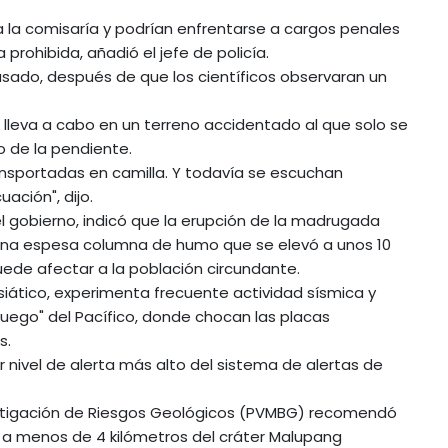
 a la comisaría y podrían enfrentarse a cargos penales
 prohibida, añadió el jefe de policía.
asado, después de que los científicos observaran un
e lleva a cabo en un terreno accidentado al que solo se
 de la pendiente.
ransportadas en camilla. Y todavía se escuchan
ación", dijo.
el gobierno, indicó que la erupción de la madrugada
una espesa columna de humo que se elevó a unos 10
ede afectar a la población circundante.
siático, experimenta frecuente actividad sísmica y
 Fuego" del Pacífico, donde chocan las placas
s.
 nivel de alerta más alto del sistema de alertas de
Mitigación de Riesgos Geológicos (PVMBG) recomendó
n a menos de 4 kilómetros del cráter Malupang