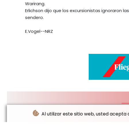
Warirang.
Erlichson dijo que los excursionistas ignoraron 
sendero.
E.Vogel--NRZ
© N
Al utilizar este sitio web, usted acept