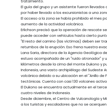
tratamiento.
El guía del grupo y un asistente fueron llevados
por haber llevado a los excursionistas a una zona
El acceso a la zona se había prohibido el mes p
aumento de la actividad volcánica.
Erlichson precisó que la operación de rescate s
puede acceder con vehículos hasta cierto punto
"El resto del camino (las víctimas) deben ser t
retumbos de la erupción. Eso frena nuestra evacu
Lana Saria, directora de la Agencia Geológica d
estuvo acompañada de un "ruido atronador" y 
kilómetros desde la cima del monte Dukono y pu
Indonesia, una vasto archipiélago del Sudeste A
volcánica debido a su ubicación en el "Anillo de
tectónicas. Cuenta con casi 130 volcanes activo
El Dukono se encuentra actualmente en el tercer
cuatro niveles de Indonesia.
Desde diciembre, el Centro de Vulcanología y 
a los turistas y escaladores que no se acerque