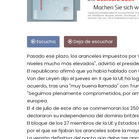
Escucha
Deja de escuchar
Pasado ese plazo, los aranceles impuestos por 
niveles mucho más elevados", advirtió el preside
El republicano afirmó que ya había hablado con U
Von der Leyen dijo el jueves en X que la UE ha lo
acuerdo, tras una "muy buena llamada" con Tru
"Seguimos plenamente comprometidos, por ambas 
europea.
El 4 de julio de este año se conmemoran los 25
declararon su independencia del dominio británi
El bloque de los 27 miembros de la UE y Estados
por el que se fijaban los aranceles sobre la may
La versión definitiva del pacto aún debe ser a