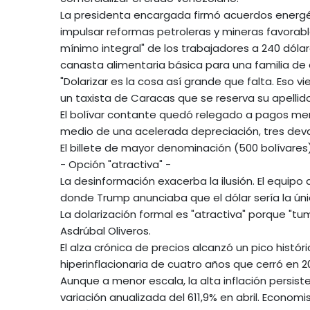
La presidenta encargada firmó acuerdos energ
impulsar reformas petroleras y mineras favorabl
mínimo integral" de los trabajadores a 240 dóla
canasta alimentaria básica para una familia de 
"Dolarizar es la cosa así grande que falta. Eso v
un taxista de Caracas que se reserva su apellid
El bolívar contante quedó relegado a pagos men
medio de una acelerada depreciación, tres dev
El billete de mayor denominación (500 bolívares) 
- Opción "atractiva" -
La desinformación exacerba la ilusión. El equipo 
donde Trump anunciaba que el dólar sería la ú
La dolarización formal es "atractiva" porque "tu
Asdrúbal Oliveros.
El alza crónica de precios alcanzó un pico histór
hiperinflacionaria de cuatro años que cerró en 20
Aunque a menor escala, la alta inflación persis
variación anualizada del 611,9% en abril. Econo