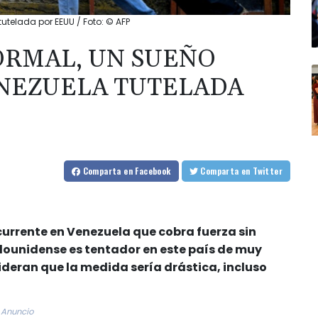
utelada por EEUU / Foto: © AFP
ORMAL, UN SUEÑO
ENEZUELA TUTELADA
Comparta
en Facebook
Comparta
en Twitter
currente en Venezuela que cobra fuerza sin
ounidense es tentador en este país de muy
deran que la medida sería drástica, incluso
Anuncio