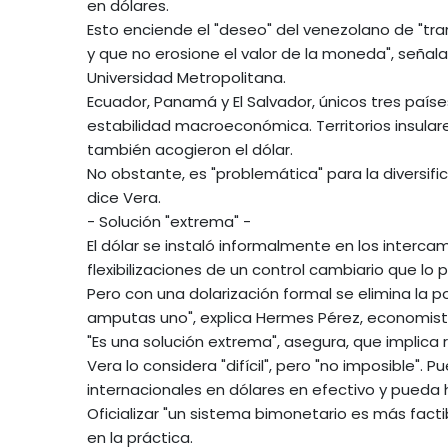
en dólares.
Esto enciende el "deseo" del venezolano de "tra
y que no erosione el valor de la moneda", señal
Universidad Metropolitana.
Ecuador, Panamá y El Salvador, únicos tres paíse
estabilidad macroeconómica. Territorios insulare
también acogieron el dólar.
No obstante, es "problemática" para la diversifi
dice Vera.
- Solución "extrema" -
El dólar se instaló informalmente en los interc
flexibilizaciones de un control cambiario que lo 
Pero con una dolarización formal se elimina la po
amputas uno", explica Hermes Pérez, economista 
"Es una solución extrema", asegura, que implica r
Vera lo considera "difícil", pero "no imposible".
internacionales en dólares en efectivo y pueda h
Oficializar "un sistema bimonetario es más facti
en la práctica.