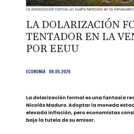
La dolarización formal, un sueño tentador en la Venezuela t
LA DOLARIZACIÓN F
TENTADOR EN LA V
POR EEUU
ECONOMíA
08.05.2026
La dolarización formal es una fantasía re
Nicolás Maduro. Adoptar la moneda estad
elevada inflación, pero economistas consi
bajo la tutela de su emisor.