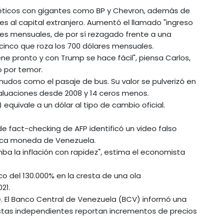
éticos con gigantes como BP y Chevron, además de
es al capital extranjero. Aumentó el llamado "ingreso
res mensuales, de por sí rezagado frente a una
cinco que roza los 700 dólares mensuales.
iene pronto y con Trump se hace fácil", piensa Carlos,
o por temor.
udos como el pasaje de bus. Su valor se pulverizó en
aluaciones desde 2008 y 14 ceros menos.
equivale a un dólar al tipo de cambio oficial.
de fact-checking de AFP identificó un video falso
nica moneda de Venezuela.
mba la inflación con rapidez", estima el economista
ico del 130.000% en la cresta de una ola
21.
te. El Banco Central de Venezuela (BCV) informó una
mistas independientes reportan incrementos de precios