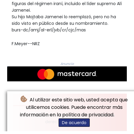
figuras del régimen iraní, incluido el líder supremo Alí
Jamenei.
Su hijo Mojtaba Jamenei lo reemplazó, pero no ha
sido visto en público desde su nombramiento.
burs-dc/amj/al-erl/jvb/cr/cjc/mas
F.Meyer--NRZ
Anuncio
Al utilizar este sitio web, usted acepta que
utilicemos cookies. Puede encontrar más
información en la política de privacidad.
© Neue Rheinische Zeitung - 2026 - Todos los
derechos reservados
De acuerdo