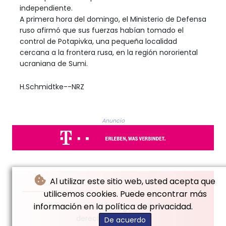
independiente.
A primera hora del domingo, el Ministerio de Defensa
ruso afirmó que sus fuerzas habían tomado el
control de Potapivka, una pequeña localidad
cercana a la frontera rusa, en la región nororiental
ucraniana de Sumi.
H.Schmidtke--NRZ
Anuncio
Al utilizar este sitio web, usted acepta que
utilicemos cookies. Puede encontrar más
información en la política de privacidad.
© Neue Rheinische Zeitung - 2026 - Todos los
derechos reservados
De acuerdo