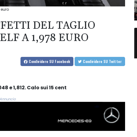
8 euro
FFETTI DEL TAGLIO
SELF A 1,978 EURO
Condividere
SU Facebook
Condividere
SU Twitter
48 e 1,812. Calo sui 15 cent
Annuncio