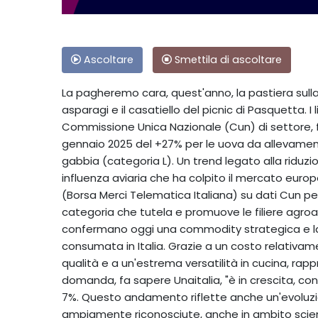
Ascoltare
Smettila di ascoltare
La pagheremo cara, quest'anno, la pastiera sulla 
asparagi e il casatiello del picnic di Pasquetta. I 
Commissione Unica Nazionale (Cun) di settore, f
gennaio 2025 del +27% per le uova da allevament
gabbia (categoria L). Un trend legato alla riduzi
influenza aviaria che ha colpito il mercato euro
(Borsa Merci Telematica Italiana) su dati Cun pe
categoria che tutela e promuove le filiere agroali
confermano oggi una commodity strategica e la 
consumata in Italia. Grazie a un costo relativame
qualità e a un'estrema versatilità in cucina, rapp
domanda, fa sapere Unaitalia, "è in crescita, con 
7%. Questo andamento riflette anche un'evoluzio
ampiamente riconosciute, anche in ambito scient