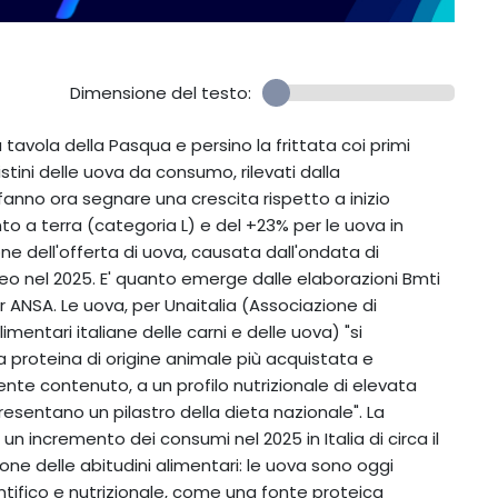
Dimensione del testo:
tavola della Pasqua e persino la frittata coi primi
listini delle uova da consumo, rilevati dalla
anno ora segnare una crescita rispetto a inizio
o a terra (categoria L) e del +23% per le uova in
one dell'offerta di uova, causata dall'ondata di
peo nel 2025. E' quanto emerge dalle elaborazioni Bmti
r ANSA. Le uova, per Unaitalia (Associazione di
mentari italiane delle carni e delle uova) "si
proteina di origine animale più acquistata e
nte contenuto, a un profilo nutrizionale di elevata
resentano un pilastro della dieta nazionale". La
un incremento dei consumi nel 2025 in Italia di circa il
ne delle abitudini alimentari: le uova sono oggi
ifico e nutrizionale, come una fonte proteica