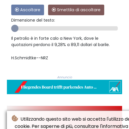
Ascoltare
Smettila di ascoltare
Dimensione del testo:
Il petrolio è in forte calo a New York, dove le
quotazioni perdono il 9,28% a 89,11 dollari al barile.
H.Schmidtke--NRZ
Annuncio
Utilizzando questo sito web si accetta l'utilizzo d
cookie. Per saperne di più, consultare l'informativa
© Neue Rheinische Zeitung - 2026 - Tutti i diritti