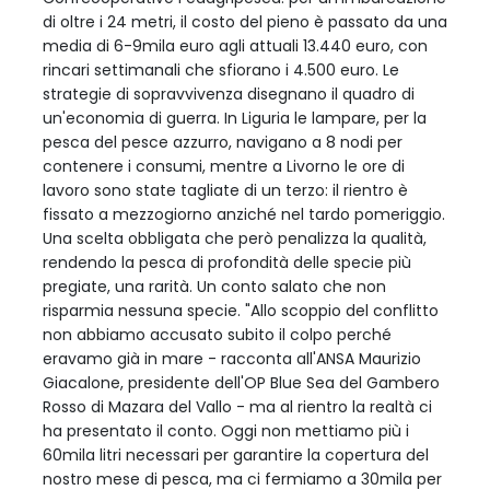
di oltre i 24 metri, il costo del pieno è passato da una
media di 6-9mila euro agli attuali 13.440 euro, con
rincari settimanali che sfiorano i 4.500 euro. Le
strategie di sopravvivenza disegnano il quadro di
un'economia di guerra. In Liguria le lampare, per la
pesca del pesce azzurro, navigano a 8 nodi per
contenere i consumi, mentre a Livorno le ore di
lavoro sono state tagliate di un terzo: il rientro è
fissato a mezzogiorno anziché nel tardo pomeriggio.
Una scelta obbligata che però penalizza la qualità,
rendendo la pesca di profondità delle specie più
pregiate, una rarità. Un conto salato che non
risparmia nessuna specie. "Allo scoppio del conflitto
non abbiamo accusato subito il colpo perché
eravamo già in mare - racconta all'ANSA Maurizio
Giacalone, presidente dell'OP Blue Sea del Gambero
Rosso di Mazara del Vallo - ma al rientro la realtà ci
ha presentato il conto. Oggi non mettiamo più i
60mila litri necessari per garantire la copertura del
nostro mese di pesca, ma ci fermiamo a 30mila per