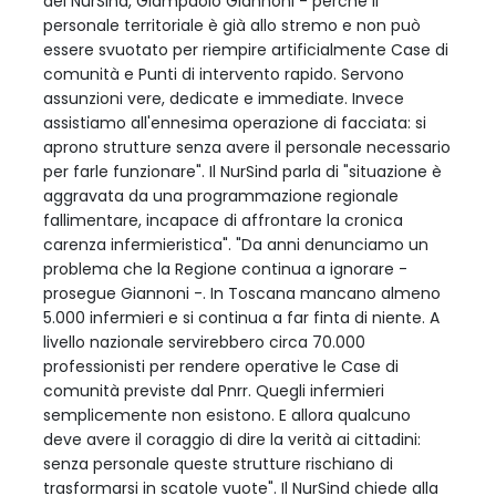
del NurSind, Giampaolo Giannoni - perché il
personale territoriale è già allo stremo e non può
essere svuotato per riempire artificialmente Case di
comunità e Punti di intervento rapido. Servono
assunzioni vere, dedicate e immediate. Invece
assistiamo all'ennesima operazione di facciata: si
aprono strutture senza avere il personale necessario
per farle funzionare". Il NurSind parla di "situazione è
aggravata da una programmazione regionale
fallimentare, incapace di affrontare la cronica
carenza infermieristica". "Da anni denunciamo un
problema che la Regione continua a ignorare -
prosegue Giannoni -. In Toscana mancano almeno
5.000 infermieri e si continua a far finta di niente. A
livello nazionale servirebbero circa 70.000
professionisti per rendere operative le Case di
comunità previste dal Pnrr. Quegli infermieri
semplicemente non esistono. E allora qualcuno
deve avere il coraggio di dire la verità ai cittadini:
senza personale queste strutture rischiano di
trasformarsi in scatole vuote". Il NurSind chiede alla