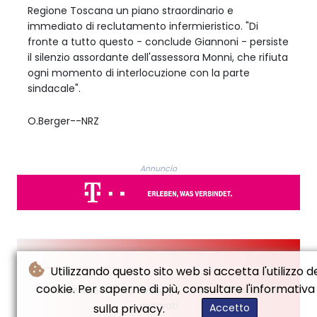
Regione Toscana un piano straordinario e
immediato di reclutamento infermieristico. "Di
fronte a tutto questo - conclude Giannoni - persiste
il silenzio assordante dell'assessora Monni, che rifiuta
ogni momento di interlocuzione con la parte
sindacale".
O.Berger--NRZ
Annuncio
Utilizzando questo sito web si accetta l'utilizzo d
cookie. Per saperne di più, consultare l'informativa
© Neue Rheinische Zeitung - 2026 - Tutti i diritti
riservati
sulla privacy.
Accetto