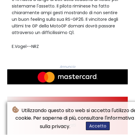
sistemarne l'assetto. Il pilota riminese ha fatto
chiaramente ampi gesti mostrando di non sentire
un buon feeling sulla sua RS-GP26. Il vincitore degli
ultimi tre GP della MotoGP domani dovrà passare
attraverso un difficilissimo Q1.
E.Vogel--NRZ
Annuncio
Utilizzando questo sito web si accetta l'utilizzo d
cookie. Per saperne di più, consultare l'informativa
© Neue Rheinische Zeitung - 2026 - Tutti i diritti
riservati
sulla privacy.
Accetto