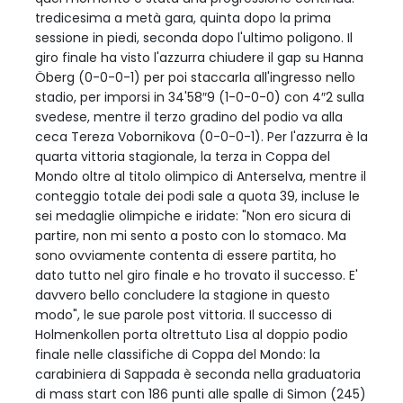
tredicesima a metà gara, quinta dopo la prima
sessione in piedi, seconda dopo l'ultimo poligono. Il
giro finale ha visto l'azzurra chiudere il gap su Hanna
Öberg (0-0-0-1) per poi staccarla all'ingresso nello
stadio, per imporsi in 34'58″9 (1-0-0-0) con 4″2 sulla
svedese, mentre il terzo gradino del podio va alla
ceca Tereza Vobornikova (0-0-0-1). Per l'azzurra è la
quarta vittoria stagionale, la terza in Coppa del
Mondo oltre al titolo olimpico di Anterselva, mentre il
conteggio totale dei podi sale a quota 39, incluse le
sei medaglie olimpiche e iridate: "Non ero sicura di
partire, non mi sento a posto con lo stomaco. Ma
sono ovviamente contenta di essere partita, ho
dato tutto nel giro finale e ho trovato il successo. E'
davvero bello concludere la stagione in questo
modo", le sue parole post vittoria. Il successo di
Holmenkollen porta oltrettuto Lisa al doppio podio
finale nelle classifiche di Coppa del Mondo: la
carabiniera di Sappada è seconda nella graduatoria
di mass start con 186 punti alle spalle di Simon (245)