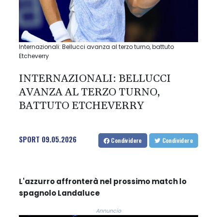
Internazionali: Bellucci avanza al terzo turno, battuto
Etcheverry
INTERNAZIONALI: BELLUCCI
AVANZA AL TERZO TURNO,
BATTUTO ETCHEVERRY
SPORT
09.05.2026
Condividere
Condividere
L'azzurro affronterà nel prossimo match lo
spagnolo Landaluce
Annuncio