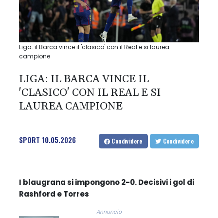
Liga: il Barca vince il 'clasico' con il Real e si laurea
campione
LIGA: IL BARCA VINCE IL
'CLASICO' CON IL REAL E SI
LAUREA CAMPIONE
SPORT
10.05.2026
Condividere
Condividere
I blaugrana si impongono 2-0. Decisivi i gol di
Rashford e Torres
Annuncio