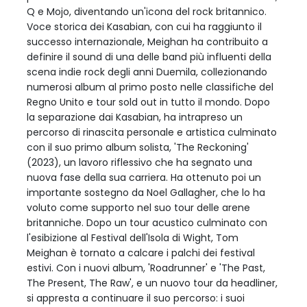
Q e Mojo, diventando un'icona del rock britannico.
Voce storica dei Kasabian, con cui ha raggiunto il
successo internazionale, Meighan ha contribuito a
definire il sound di una delle band più influenti della
scena indie rock degli anni Duemila, collezionando
numerosi album al primo posto nelle classifiche del
Regno Unito e tour sold out in tutto il mondo. Dopo
la separazione dai Kasabian, ha intrapreso un
percorso di rinascita personale e artistica culminato
con il suo primo album solista, 'The Reckoning'
(2023), un lavoro riflessivo che ha segnato una
nuova fase della sua carriera. Ha ottenuto poi un
importante sostegno da Noel Gallagher, che lo ha
voluto come supporto nel suo tour delle arene
britanniche. Dopo un tour acustico culminato con
l'esibizione al Festival dell'Isola di Wight, Tom
Meighan è tornato a calcare i palchi dei festival
estivi. Con i nuovi album, 'Roadrunner' e 'The Past,
The Present, The Raw', e un nuovo tour da headliner,
si appresta a continuare il suo percorso: i suoi