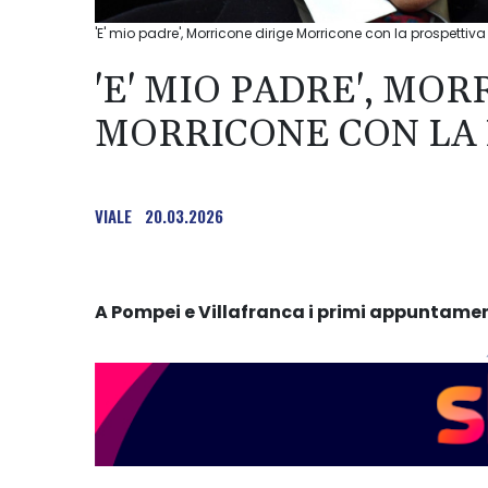
'E' mio padre', Morricone dirige Morricone con la prospettiva d
'E' MIO PADRE', MO
MORRICONE CON LA P
VIALE
20.03.2026
A Pompei e Villafranca i primi appuntamen