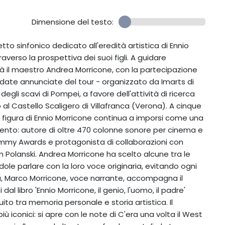
Dimensione del testo:
etto sinfonico dedicato all'eredità artistica di Ennio
verso la prospettiva dei suoi figli. A guidare
rà il maestro Andrea Morricone, con la partecipazione
 date annunciate del tour - organizzato da Imarts di
egli scavi di Pompei, a favore dell'attività di ricerca
o al Castello Scaligero di Villafranca (Verona). A cinque
la figura di Ennio Morricone continua a imporsi come una
cento: autore di oltre 470 colonne sonore per cinema e
rammy Awards e protagonista di collaborazioni con
n Polanski. Andrea Morricone ha scelto alcune tra le
ndole parlare con la loro voce originaria, evitando ogni
, Marco Morricone, voce narrante, accompagna il
l libro 'Ennio Morricone, il genio, l'uomo, il padre'
uito tra memoria personale e storia artistica. Il
 iconici: si apre con le note di C'era una volta il West