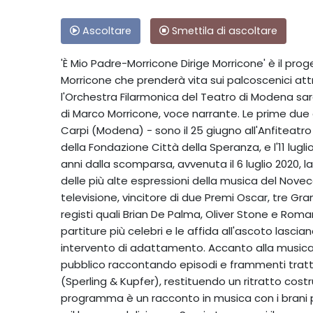
Ascoltare
Smettila di ascoltare
'È Mio Padre-Morricone Dirige Morricone' è il prog
Morricone che prenderà vita sui palcoscenici attra
l'Orchestra Filarmonica del Teatro di Modena sa
di Marco Morricone, voce narrante. Le prime due
Carpi (Modena) - sono il 25 giugno all'Anfiteatro d
della Fondazione Città della Speranza, e l'11 lugli
anni dalla scomparsa, avvenuta il 6 luglio 2020, 
delle più alte espressioni della musica del Nove
televisione, vincitore di due Premi Oscar, tre G
registi quali Brian De Palma, Oliver Stone e Roma
partiture più celebri e le affida all'ascoto lascia
intervento di adattamento. Accanto alla musica
pubblico raccontando episodi e frammenti tratti da
(Sperling & Kupfer), restituendo un ritratto costr
programma è un racconto in musica con i brani più