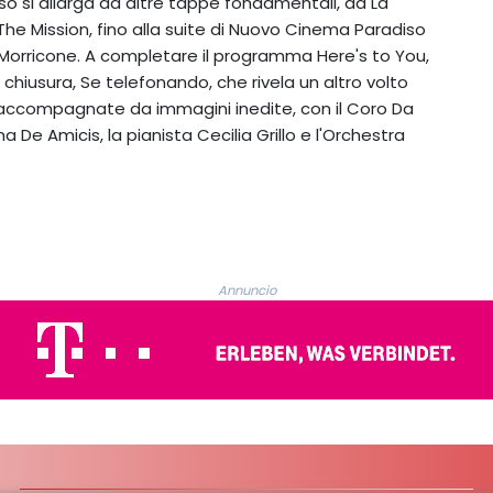
orso si allarga ad altre tappe fondamentali, da La
The Mission, fino alla suite di Nuovo Cinema Paradiso
Morricone. A completare il programma Here's to You,
 chiusura, Se telefonando, che rivela un altro volto
o accompagnate da immagini inedite, con il Coro Da
De Amicis, la pianista Cecilia Grillo e l'Orchestra
Annuncio