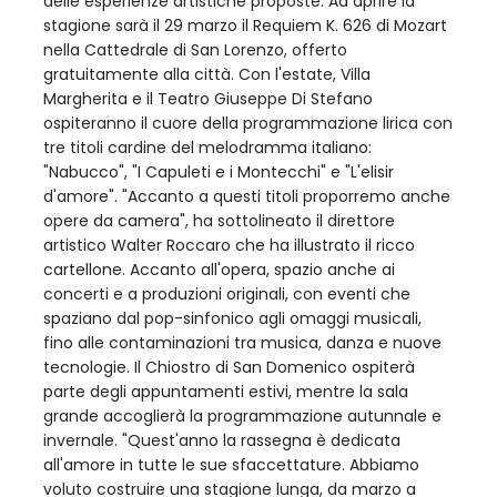
delle esperienze artistiche proposte. Ad aprire la
stagione sarà il 29 marzo il Requiem K. 626 di Mozart
nella Cattedrale di San Lorenzo, offerto
gratuitamente alla città. Con l'estate, Villa
Margherita e il Teatro Giuseppe Di Stefano
ospiteranno il cuore della programmazione lirica con
tre titoli cardine del melodramma italiano:
"Nabucco", "I Capuleti e i Montecchi" e "L'elisir
d'amore". "Accanto a questi titoli proporremo anche
opere da camera", ha sottolineato il direttore
artistico Walter Roccaro che ha illustrato il ricco
cartellone. Accanto all'opera, spazio anche ai
concerti e a produzioni originali, con eventi che
spaziano dal pop-sinfonico agli omaggi musicali,
fino alle contaminazioni tra musica, danza e nuove
tecnologie. Il Chiostro di San Domenico ospiterà
parte degli appuntamenti estivi, mentre la sala
grande accoglierà la programmazione autunnale e
invernale. "Quest'anno la rassegna è dedicata
all'amore in tutte le sue sfaccettature. Abbiamo
voluto costruire una stagione lunga, da marzo a