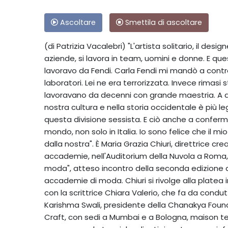
Ascoltare
Smettila di ascoltare
(di Patrizia Vacalebri) "L'artista solitario, il desi
aziende, si lavora in team, uomini e donne. E que
lavoravo da Fendi. Carla Fendi mi mandò a control
laboratori. Lei ne era terrorizzata. Invece rimasi
lavoravano da decenni con grande maestria. A d
nostra cultura e nella storia occidentale è più le
questa divisione sessista. E ciò anche a conferma
mondo, non solo in Italia. Io sono felice che il 
dalla nostra". È Maria Grazia Chiuri, direttrice cre
accademie, nell'Auditorium della Nuvola a Roma, n
moda", atteso incontro della seconda edizione d
accademie di moda. Chiuri si rivolge alla platea i
con la scrittrice Chiara Valerio, che fa da condut
Karishma Swali, presidente della Chanakya Found
Craft, con sedi a Mumbai e a Bologna, maison te