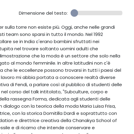
Dimensione del testo:
gner sulla torre non esiste più. Oggi, anche nelle grandi
sti team sono sparsi in tutto il mondo. Nel 1992
lare se in India c'erano bambini sfruttati nei
 stupita nel trovare soltanto uomini adulti che
imostrazione che la moda è un settore che solo nella
gato al mondo femminile. In altre latitudini non c'è
 che le eccellenze possono trovarsi in tutti i paesi del
mio lavoro mi abbia portata a conoscere realtà diverse
ativa di Fendi, a parlare così al pubblico di studenti delle
el corso del talk intitolato, "Subculture, corpo e
ella rassegna Forma, dedicata agli studenti delle
n dialogo con la teorica della moda Maria Luisa Frisa,
trice, con la storica Domitilla Dardi e soprattutto con
ation e direttrice creativa della Chanakya School of
ssile e di ricamo che intende conservare e