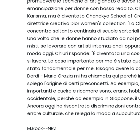
promuovere le tecniche di artigianato e savoir f
emancipazione per donne con basso reddito. Cha
Karisma, ma è diventato Chanakya School of Craft
direttrice creativa Dior women's collection. "La
concentra soltanto centinaia di scuole sartoriali
Una volta che le donne hanno studiato da noi po
misti, se lavorare con artisti internazionali op
moda oggi, Chiuri risponde: "È diventata una cos
si lavora. La cosa importante per me è stata quel
stato fondamentale per me. Bisogna avere la consa
Dardi - Maria Grazia mi ha chiamata qui perché incu
spiego l'origine di certi preconcetti. Ad esempio
importanti e cucire e ricamare sono, erano, hobbi
occidentale, perché ad esempio in Giappone, il ve
Ancora oggi ho riscontrato discriminazioni contr
errore culturale, che relega la moda a subcultur
M.Bock--NRZ