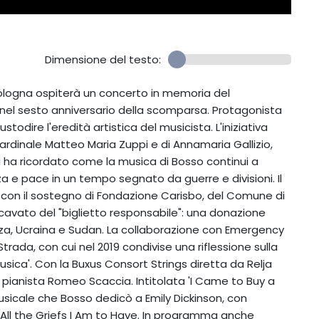
Dimensione del testo:
Bologna ospiterà un concerto in memoria del
 nel sesto anniversario della scomparsa. Protagonista
stodire l'eredità artistica del musicista. L'iniziativa
cardinale Matteo Maria Zuppi e di Annamaria Gallizio,
i ha ricordato come la musica di Bosso continui a
 e pace in un tempo segnato da guerre e divisioni. Il
 con il sostegno di Fondazione Carisbo, del Comune di
icavato del "biglietto responsabile": una donazione
Gaza, Ucraina e Sudan. La collaborazione con Emergency
rada, con cui nel 2019 condivise una riflessione sulla
sica'. Con la Buxus Consort Strings diretta da Relja
e il pianista Romeo Scaccia. Intitolata 'I Came to Buy a
sicale che Bosso dedicò a Emily Dickinson, con
f All the Griefs I Am to Have. In programma anche