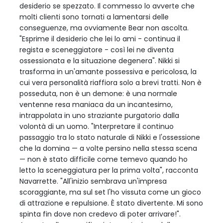
desiderio se spezzato. Il commesso lo avverte che
molti clienti sono tornati a lamentarsi delle
conseguenze, ma ovviamente Bear non ascolta.
"Esprime il desiderio che lei lo ami - continua il
regista e sceneggiatore - così lei ne diventa
ossessionata e la situazione degenera". Nikki si
trasforma in un'amante possessiva e pericolosa, la
cui vera personalità riaffiora solo a brevi tratti. Non è
posseduta, non è un demone: è una normale
ventenne resa maniaca da un incantesimo,
intrappolata in uno straziante purgatorio dalla
volontà di un uomo. "Interpretare il continuo
passaggio tra lo stato naturale di Nikki e l'ossessione
che la domina — a volte persino nella stessa scena
— non è stato difficile come temevo quando ho
letto la sceneggiatura per la prima volta", racconta
Navarrette. "All'inizio sembrava un'impresa
scoraggiante, ma sul set l'ho vissuta come un gioco
di attrazione e repulsione. È stato divertente. Mi sono
spinta fin dove non credevo di poter arrivare!".