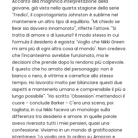
Accanto alla magnifica interpretazione della
giovane, già vista nella quarta stagione della serie
'Tredici', il coprotagonista Johnston è sublime nel
mantenere un altro tipo di equilibrio. "Mi chiedo se
Bear sia davvero innamorato", riflette l'attore. "Si
tratta di amore o di lussuria? Il modo stesso in cui
formula il desiderio è egoista: 'Voglio che Nikki Green
mi ami più di ogni altra cosa al mondo'. Non credeva
che l'incantesimo avrebbe funzionato, ma le
decisioni che prende dopo lo rendono più colpevole.
È questo che ho amato del personaggio: non è
bianco o nero, è vittima e carnefice allo stesso
tempo. Ho lavorato molto per bilanciare questi due
aspetti e mantenerlo umano e comprensibile il più a
lungo possibile". "Ho scritto 'Obsession' mettendoci il
cuore - conclude Barker - C'era una scena, poi
tagliata, in cui Nikki faceva un monologo sulla
differenza tra desiderio e amore. In quelle parole
avevo riversato tutti i miei pensieri, quasi una
confessione. Viviamo in un mondo di gratificazione
istantanea: 'Lo voglio ora, lo ordino su Amazon e