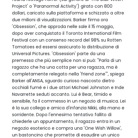
Project' o 'Paranormal Activity') girato con 800
dollari, caricato sulla piattaforma e schizzato a oltre
due milioni di visualizzazioni. Barker firma ora
'Obsession', che approda nelle sale il 15 maggio,
dopo aver conquistato il Toronto International Film
Festival con un consenso record del 98% su Rotten
Tomatoes ed essersi assicurato la distribuzione di
Universal Pictures. 'Obsession' parte da una
premessa che più semplice non si può: "Parla di un
ragazzo che ha una cotta per una ragazza, ma è
completamente relegato nella 'friend zone'", spiega
Barker all'ANSA, sguardo curioso nascosto dietro
occhiali fumé e i due attori Michael Johnston e Inde
Navarrette seduti accanto. Lui è Bear, timido e
sensibile, fa il commesso in un negozio di musica. Lei
è la sua collega e amica d'infanzia Nikki, alla mano e
sorridente. Dopo l'ennesimo tentativo fallito di
chiederle un appuntamento, il ragazzo entra in un
negozio esoterico e compra una 'One Wish Willow',
un bastoncino che promette di esaudire un unico