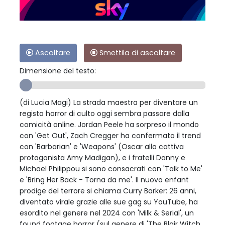
Ascoltare
Smettila di ascoltare
Dimensione del testo:
(di Lucia Magi) La strada maestra per diventare un
regista horror di culto oggi sembra passare dalla
comicità online. Jordan Peele ha sorpreso il mondo
con 'Get Out', Zach Cregger ha confermato il trend
con 'Barbarian' e 'Weapons' (Oscar alla cattiva
protagonista Amy Madigan), e i fratelli Danny e
Michael Philippou si sono consacrati con 'Talk to Me'
e 'Bring Her Back - Torna da me'. Il nuovo enfant
prodige del terrore si chiama Curry Barker: 26 anni,
diventato virale grazie alle sue gag su YouTube, ha
esordito nel genere nel 2024 con 'Milk & Serial', un
found footage horror (sul genere di 'The Blair Witch