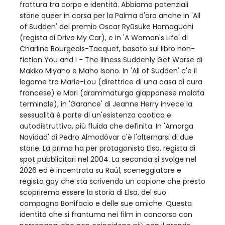
frattura tra corpo e identità. Abbiamo potenziali
storie queer in corsa per la Palma d'oro anche in 'All
of Sudden' del premio Oscar Ryūsuke Hamaguchi
(regista di Drive My Car), e in 'A Woman's Life' di
Charline Bourgeois-Tacquet, basato sul libro non-
fiction You and I - The Illness Suddenly Get Worse di
Makiko Miyano e Maho Isono. In 'All of Sudden' c'e il
legame tra Marie-Lou (direttrice di una casa di cura
francese) e Mari (drammaturga giapponese malata
terminale); in 'Garance' di Jeanne Herry invece la
sessualità è parte di un'esistenza caotica e
autodistruttiva, più fluida che definita. In 'Amarga
Navidad' di Pedro Almodóvar c'è l'alternarsi di due
storie. La prima ha per protagonista Elsa, regista di
spot pubblicitari nel 2004. La seconda si svolge nel
2026 ed è incentrata su Raúl, sceneggiatore e
regista gay che sta scrivendo un copione che presto
scopriremo essere la storia di Elsa, del suo
compagno Bonifacio e delle sue amiche. Questa
identità che si frantuma nei film in concorso con