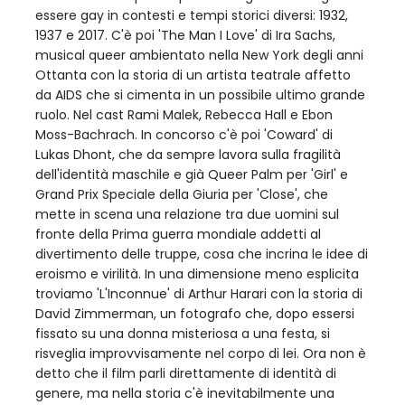
essere gay in contesti e tempi storici diversi: 1932,
1937 e 2017. C'è poi 'The Man I Love' di Ira Sachs,
musical queer ambientato nella New York degli anni
Ottanta con la storia di un artista teatrale affetto
da AIDS che si cimenta in un possibile ultimo grande
ruolo. Nel cast Rami Malek, Rebecca Hall e Ebon
Moss-Bachrach. In concorso c'è poi 'Coward' di
Lukas Dhont, che da sempre lavora sulla fragilità
dell'identità maschile e già Queer Palm per 'Girl' e
Grand Prix Speciale della Giuria per 'Close', che
mette in scena una relazione tra due uomini sul
fronte della Prima guerra mondiale addetti al
divertimento delle truppe, cosa che incrina le idee di
eroismo e virilità. In una dimensione meno esplicita
troviamo 'L'Inconnue' di Arthur Harari con la storia di
David Zimmerman, un fotografo che, dopo essersi
fissato su una donna misteriosa a una festa, si
risveglia improvvisamente nel corpo di lei. Ora non è
detto che il film parli direttamente di identità di
genere, ma nella storia c'è inevitabilmente una