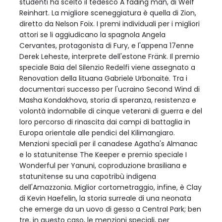
studenti ha scelto il tedesco A fading man, di Welf
Reinhart. La migliore sceneggiatura è quella di Zion,
diretto da Nelson Foix. I premi individuali per i migliori
attori se li aggiudicano la spagnola Angela
Cervantes, protagonista di Fury, e l'appena 17enne
Derek Leheste, interprete dell'estone Fränk. Il premio
speciale Baia del Silenzio Redelfi viene assegnato a
Renovation della lituana Gabrielė Urbonaitė. Tra i
documentari successo per l'ucraino Second Wind di
Masha Kondakhova, storia di speranza, resistenza e
volontà indomabile di cinque veterani di guerra e del
loro percorso di rinascita dai campi di battaglia in
Europa orientale alle pendici del Kilimangiaro.
Menzioni speciali per il canadese Agatha's Almanac
e lo statunitense The Keeper e premio speciale I
Wonderful per Yanuni, coproduzione brasiliana e
statunitense su una capotribù indigena
dell'Amazzonia. Miglior cortometraggio, infine, è Clay
di Kevin Haefelin, la storia surreale di una neonata
che emerge da un uovo di gesso a Central Park; ben
tre, in questo caso, le menzioni speciali, per