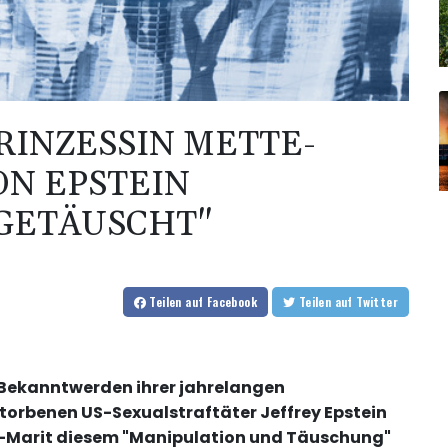
INZESSIN METTE-
ON EPSTEIN
GETÄUSCHT"
Teilen
auf Facebook
Teilen
auf Twitter
it Bekanntwerden ihrer jahrelangen
orbenen US-Sexualstraftäter Jeffrey Epstein
e-Marit diesem "Manipulation und Täuschung"