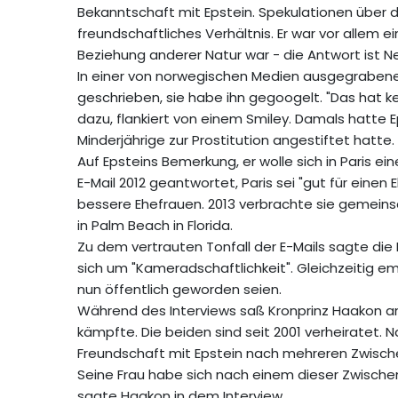
Bekanntschaft mit Epstein. Spekulationen über die
freundschaftliches Verhältnis. Er war vor allem e
Beziehung anderer Natur war - die Antwort ist Ne
In einer von norwegischen Medien ausgegrabenen
geschrieben, sie habe ihn gegoogelt. "Das hat k
dazu, flankiert von einem Smiley. Damals hatte Ep
Minderjährige zur Prostitution angestiftet hatte.
Auf Epsteins Bemerkung, er wolle sich in Paris ei
E-Mail 2012 geantwortet, Paris sei "gut für ein
bessere Ehefrauen. 2013 verbrachte sie gemeinsa
in Palm Beach in Florida.
Zu dem vertrauten Tonfall der E-Mails sagte die
sich um "Kameradschaftlichkeit". Gleichzeitig em
nun öffentlich geworden seien.
Während des Interviews saß Kronprinz Haakon an
kämpfte. Die beiden sind seit 2001 verheiratet
Freundschaft mit Epstein nach mehreren Zwischen
Seine Frau habe sich nach einem dieser Zwischenf
sagte Haakon in dem Interview.