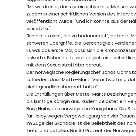
"Mir wurde klar, dass er ein schlechter Mensch w
zudem in einer schriftlichen Version des Intervi
veröffentlicht wurde. "Und ich konnte aus der 
einsetzte."
"Ich bin es nicht, die zu bedauern ist", betonte 
schweren Übergriffe, die Gerechtigkeit verdienen
Es war das erste Mal, dass sich die Kronprinzessi
äußerte. Bisher hatte sie lediglich eine schriftl
mit dem Sexualstraftäter bereut.
Der norwegische Regierungschef Jonas Gahr Störe
zufrieden, dass Mette-Marit "Verantwortung daf
nicht gründlich überprüft hatte".
Die Enthüllungen über Mette-Marits Beziehungen 
als künftige Königin aus. Zudem belastet ein V
Borg Hoiby das norwegische Königshaus. Die Sta
für Hoiby wegen Vergewaltigung von vier Frauen
Im Zuge der Skandale ist die Beliebtheit des no
Tiefstand gefallen. Nur 60 Prozent der Norweger