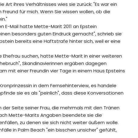
 Art ihres Verhältnisses wies sie zurück: "Es war ein
in Freund für mich. Wenn Sie wissen wollen, ob die
in."
 E-Mail hatte Mette-Marit 2011 an Epstein
einen besonders guten Eindruck gemacht", schrieb sie
stein bereits eine Haftstrafe hinter sich, weil er eine
ne Ehefrau suchen, hatte Mette-Marit in einer weiteren
en Ehebruch", Skandinavierinnen ergäben dagegen
m mit einer Freundin vier Tage in einem Haus Epsteins
 Kronprinzessin in dem Fernsehinterview, es handele
pfinde sie es als "peinlich", dass diese Konversationen
 der Seite seiner Frau, die mehrmals mit den Tränen
. Nach Mette-Marits Angaben beendete sie die
fällen, zu denen sie sich nicht weiter äußern wolle.
älle in Palm Beach "ein bisschen unsicher" gefühlt,