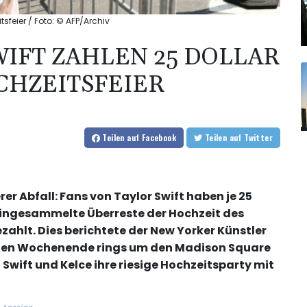
tsfeier / Foto: © AFP/Archiv
WIFT ZAHLEN 25 DOLLAR
CHZEITSFEIER
Teilen
auf Facebook
Teilen
auf Twitter
 Abfall: Fans von Taylor Swift haben je 25
 eingesammelte Überreste der Hochzeit des
zahlt. Dies berichtete der New Yorker Künstler
enen Wochenende rings um den Madison Square
Swift und Kelce ihre riesige Hochzeitsparty mit