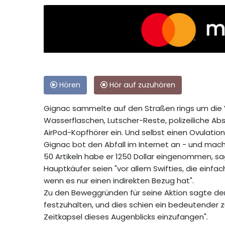
Hören
Hör auf zuzuhören
Gignac sammelte auf den Straßen rings um die
Wasserflaschen, Lutscher-Reste, polizeiliche Abs
AirPod-Kopfhörer ein. Und selbst einen Ovulati
Gignac bot den Abfall im Internet an - und mac
50 Artikeln habe er 1250 Dollar eingenommen, s
Hauptkäufer seien "vor allem Swifties, die einfac
wenn es nur einen indirekten Bezug hat".
Zu den Beweggründen für seine Aktion sagte der 
festzuhalten, und dies schien ein bedeutender zu
Zeitkapsel dieses Augenblicks einzufangen".