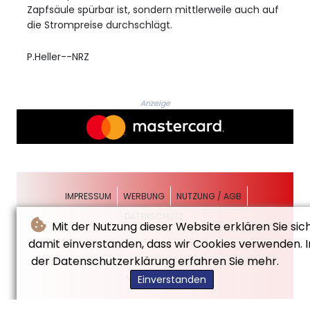
Zapfsäule spürbar ist, sondern mittlerweile auch auf
die Strompreise durchschlägt.
P.Heller--NRZ
Anzeige
IMPRESSUM
WERBUNG
NUTZUNG / AGB
DATENSCHUTZ
Mit der Nutzung dieser Website erklären Sie sic
damit einverstanden, dass wir Cookies verwenden. I
der Datenschutzerklärung erfahren Sie mehr.
© Neue Rheinische Zeitung - 2026 - Alle Rechte
vorbehalten
Einverstanden