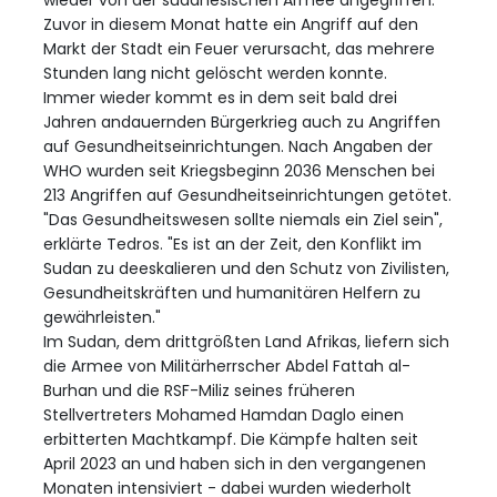
wieder von der sudanesischen Armee angegriffen.
Zuvor in diesem Monat hatte ein Angriff auf den
Markt der Stadt ein Feuer verursacht, das mehrere
Stunden lang nicht gelöscht werden konnte.
Immer wieder kommt es in dem seit bald drei
Jahren andauernden Bürgerkrieg auch zu Angriffen
auf Gesundheitseinrichtungen. Nach Angaben der
WHO wurden seit Kriegsbeginn 2036 Menschen bei
213 Angriffen auf Gesundheitseinrichtungen getötet.
"Das Gesundheitswesen sollte niemals ein Ziel sein",
erklärte Tedros. "Es ist an der Zeit, den Konflikt im
Sudan zu deeskalieren und den Schutz von Zivilisten,
Gesundheitskräften und humanitären Helfern zu
gewährleisten."
Im Sudan, dem drittgrößten Land Afrikas, liefern sich
die Armee von Militärherrscher Abdel Fattah al-
Burhan und die RSF-Miliz seines früheren
Stellvertreters Mohamed Hamdan Daglo einen
erbitterten Machtkampf. Die Kämpfe halten seit
April 2023 an und haben sich in den vergangenen
Monaten intensiviert - dabei wurden wiederholt